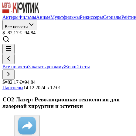
Актеры
Фильмы
Аниме
Мультфильмы
Режиссеры
Сериалы
Рейти
Все новости
$=
82,17
|
€=
94,84
Все новости
Заказать рекламу
Жизнь
Тесты
$=
82,17
|
€=
94,84
Партнеры
14.12.2024 в 12:01
CO2 Лазер: Революционная технология для
лазерной хирургии и эстетики