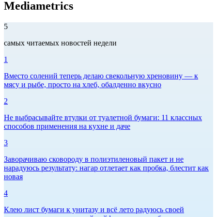
Mediametrics
5
самых читаемых новостей недели
1
Вместо солений теперь делаю свекольную хреновину — к
мясу и рыбе, просто на хлеб, обалденно вкусно
2
Не выбрасывайте втулки от туалетной бумаги: 11 классных
способов применения на кухне и даче
3
Заворачиваю сковороду в полиэтиленовый пакет и не
нарадуюсь результату: нагар отлетает как пробка, блестит как
новая
4
Клею лист бумаги к унитазу и всё лето радуюсь своей