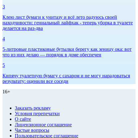
3
Клею лист бумаги к унитазу и всё лето радуюсь своей
находчивости: гениальный лайфхак - теперь уборка в туалете
делается на раз-два
4
5-литровые пластиковые бутылки берегу как зеницу ока: вот
что из них делаю — порядок в доме обеспечен
5
Кипячу туалетную бумагу с сахаром и не могу нарадоваться
результату: оценили все соседи
16+
Заказать рекламу
Условия перепечатки
О сайте
Лицензионное соглашение
Частые вопросы
Пользовательское соглашение