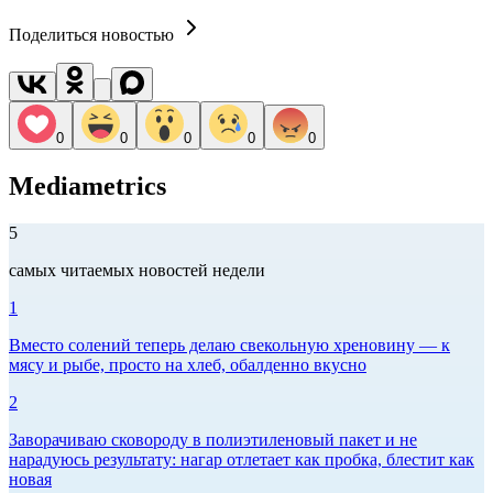
Поделиться новостью
0
0
0
0
0
Mediametrics
5
самых читаемых новостей недели
1
Вместо солений теперь делаю свекольную хреновину — к
мясу и рыбе, просто на хлеб, обалденно вкусно
2
Заворачиваю сковороду в полиэтиленовый пакет и не
нарадуюсь результату: нагар отлетает как пробка, блестит как
новая