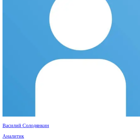
Василий Солодянкин
Аналитик