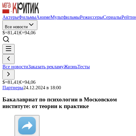
Актеры
Фильмы
Аниме
Мультфильмы
Режиссеры
Сериалы
Рейти
Все новости
$=
81,41
|
€=
94,06
Все новости
Заказать рекламу
Жизнь
Тесты
$=
81,41
|
€=
94,06
Партнеры
24.12.2024 в 18:00
Бакалавриат по психологии в Московском
институте: от теории к практике