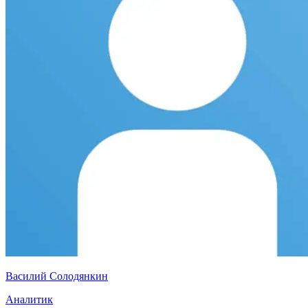
Василий Солодянкин
Аналитик