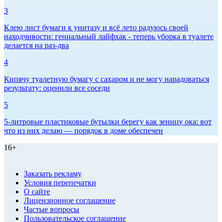
3
Клею лист бумаги к унитазу и всё лето радуюсь своей
находчивости: гениальный лайфхак - теперь уборка в туалете
делается на раз-два
4
Кипячу туалетную бумагу с сахаром и не могу нарадоваться
результату: оценили все соседи
5
5-литровые пластиковые бутылки берегу как зеницу ока: вот
что из них делаю — порядок в доме обеспечен
16+
Заказать рекламу
Условия перепечатки
О сайте
Лицензионное соглашение
Частые вопросы
Пользовательское соглашение