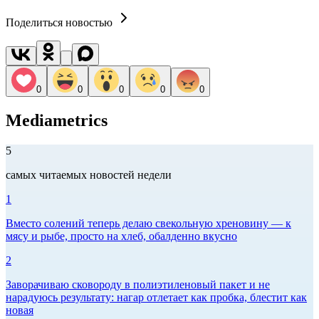
Поделиться новостью
0
0
0
0
0
Mediametrics
5
самых читаемых новостей недели
1
Вместо солений теперь делаю свекольную хреновину — к
мясу и рыбе, просто на хлеб, обалденно вкусно
2
Заворачиваю сковороду в полиэтиленовый пакет и не
нарадуюсь результату: нагар отлетает как пробка, блестит как
новая