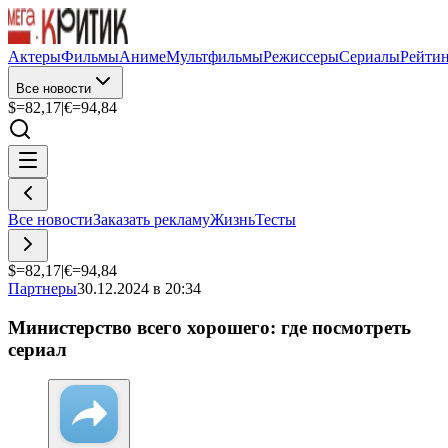
Актеры
Фильмы
Аниме
Мультфильмы
Режиссеры
Сериалы
Рейти
Все новости
$=
82,17
|
€=
94,84
Все новости
Заказать рекламу
Жизнь
Тесты
$=
82,17
|
€=
94,84
Партнеры
30.12.2024 в 20:34
Министерство всего хорошего: где посмотреть
сериал