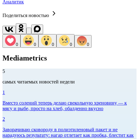
Аналитик
Поделиться новостью
0
0
0
0
0
Mediametrics
5
самых читаемых новостей недели
1
Вместо солений теперь делаю свекольную хреновину — к
мясу и рыбе, просто на хлеб, обалденно вкусно
2
Заворачиваю сковороду в полиэтиленовый пакет и не
нарадуюсь результату: нагар отлетает как пробка, блестит как