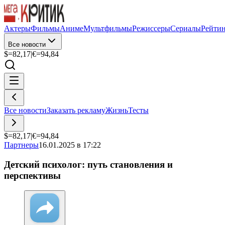
Актеры
Фильмы
Аниме
Мультфильмы
Режиссеры
Сериалы
Рейти
Все новости
$=
82,17
|
€=
94,84
Все новости
Заказать рекламу
Жизнь
Тесты
$=
82,17
|
€=
94,84
Партнеры
16.01.2025 в 17:22
Детский психолог: путь становления и
перспективы