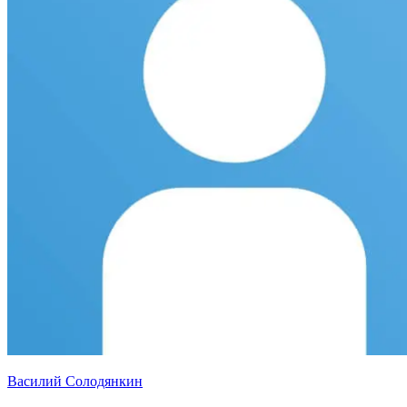
Василий Солодянкин