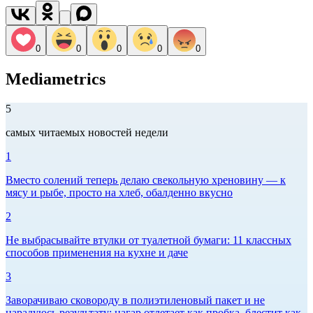
0
0
0
0
0
Mediametrics
5
самых читаемых новостей недели
1
Вместо солений теперь делаю свекольную хреновину — к
мясу и рыбе, просто на хлеб, обалденно вкусно
2
Не выбрасывайте втулки от туалетной бумаги: 11 классных
способов применения на кухне и даче
3
Заворачиваю сковороду в полиэтиленовый пакет и не
нарадуюсь результату: нагар отлетает как пробка, блестит как