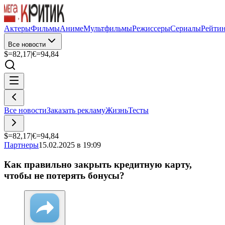
Актеры
Фильмы
Аниме
Мультфильмы
Режиссеры
Сериалы
Рейти
Все новости
$=
82,17
|
€=
94,84
Все новости
Заказать рекламу
Жизнь
Тесты
$=
82,17
|
€=
94,84
Партнеры
15.02.2025 в 19:09
Как правильно закрыть кредитную карту,
чтобы не потерять бонусы?