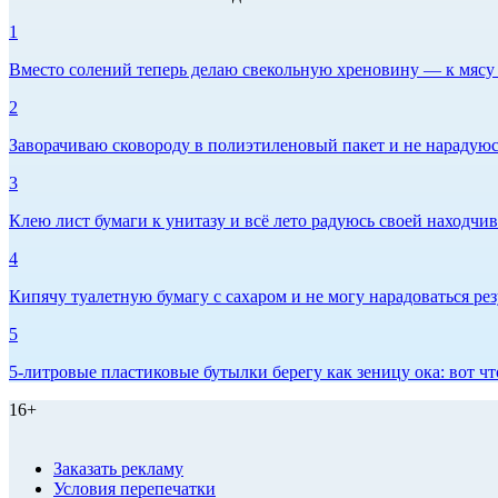
1
Вместо солений теперь делаю свекольную хреновину — к мясу и
2
Заворачиваю сковороду в полиэтиленовый пакет и не нарадуюсь 
3
Клею лист бумаги к унитазу и всё лето радуюсь своей находчиво
4
Кипячу туалетную бумагу с сахаром и не могу нарадоваться рез
5
5-литровые пластиковые бутылки берегу как зеницу ока: вот ч
16+
Заказать рекламу
Условия перепечатки