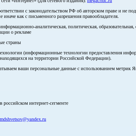
ети «Интернет» (для сетевого издания):
megacritic.ru
оответствии с законодательством РФ об авторском праве и не по
е иначе как с письменного разрешения правообладателя.
нформационно-аналитическая, политическая, образовательная, с
ации о рекламе
ные страны
хнологии (информационные технологии предоставления информа
 находящихся на территории Российской Федерации).
абатываем ваши персональные данные с использованием метрик 
в российском интернет-сегменте
mdshvetsov@yandex.ru