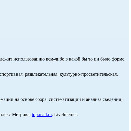
длежит использованию кем-либо в какой бы то ни было форме,
портивная, развлекательная, культурно-просветительская,
ции на основе сбора, систематизации и анализа сведений,
Яндекс Метрика,
top.mail.ru
, LiveInternet.