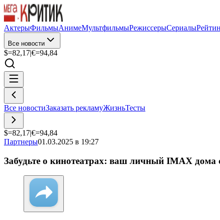
Актеры
Фильмы
Аниме
Мультфильмы
Режиссеры
Сериалы
Рейти
Все новости
$=
82,17
|
€=
94,84
Все новости
Заказать рекламу
Жизнь
Тесты
$=
82,17
|
€=
94,84
Партнеры
01.03.2025 в 19:27
Забудьте о кинотеатрах: ваш личный IMAX дома 