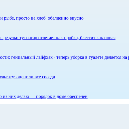
 рыбе, просто на хлеб, обалденно вкусно
результату: нагар отлетает как пробка, блестит как новая
сти: гениальный лайфхак - теперь уборка в туалете делается на 
ультату: оценили все соседи
то из них делаю — порядок в доме обеспечен