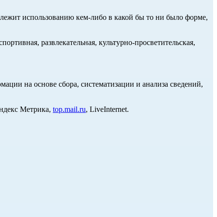
длежит использованию кем-либо в какой бы то ни было форме,
портивная, развлекательная, культурно-просветительская,
ции на основе сбора, систематизации и анализа сведений,
Яндекс Метрика,
top.mail.ru
, LiveInternet.