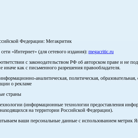
оссийской Федерации: Мегакритик
ети «Интернет» (для сетевого издания):
megacritic.ru
оответствии с законодательством РФ об авторском праве и не по
е иначе как с письменного разрешения правообладателя.
нформационно-аналитическая, политическая, образовательная, с
ации о рекламе
ные страны
хнологии (информационные технологии предоставления информа
 находящихся на территории Российской Федерации).
абатываем ваши персональные данные с использованием метрик 