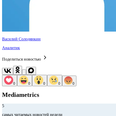
Василий Солодянкин
Аналитик
Поделиться новостью
0
0
0
0
0
Mediametrics
5
самых читаемых новостей недели