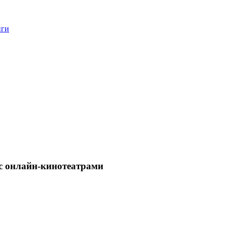
нги
с онлайн-кинотеатрами