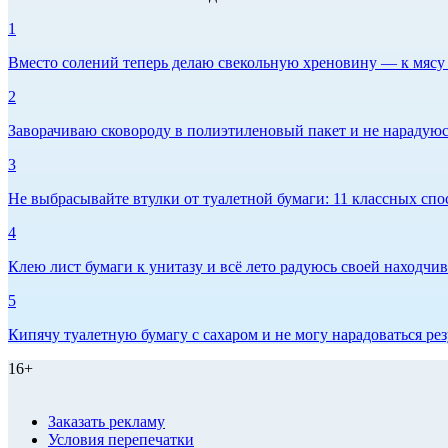
1
Вместо солений теперь делаю свекольную хреновину — к мясу и
2
Заворачиваю сковороду в полиэтиленовый пакет и не нарадуюсь 
3
Не выбрасывайте втулки от туалетной бумаги: 11 классных спо
4
Клею лист бумаги к унитазу и всё лето радуюсь своей находчиво
5
Кипячу туалетную бумагу с сахаром и не могу нарадоваться рез
16+
Заказать рекламу
Условия перепечатки