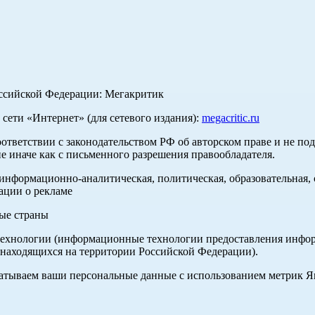
оссийской Федерации: Мегакритик
ети «Интернет» (для сетевого издания):
megacritic.ru
оответствии с законодательством РФ об авторском праве и не по
е иначе как с письменного разрешения правообладателя.
нформационно-аналитическая, политическая, образовательная, с
ации о рекламе
ные страны
хнологии (информационные технологии предоставления информа
 находящихся на территории Российской Федерации).
абатываем ваши персональные данные с использованием метрик 