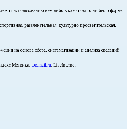
длежит использованию кем-либо в какой бы то ни было форме,
портивная, развлекательная, культурно-просветительская,
ции на основе сбора, систематизации и анализа сведений,
Яндекс Метрика,
top.mail.ru
, LiveInternet.