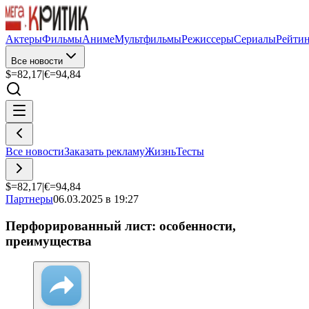
Актеры
Фильмы
Аниме
Мультфильмы
Режиссеры
Сериалы
Рейти
Все новости
$=
82,17
|
€=
94,84
Все новости
Заказать рекламу
Жизнь
Тесты
$=
82,17
|
€=
94,84
Партнеры
06.03.2025 в 19:27
Перфорированный лист: особенности,
преимущества