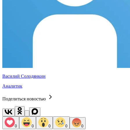
Василий Солодянкин
Аналитик
Поделиться новостью
0
0
0
0
0