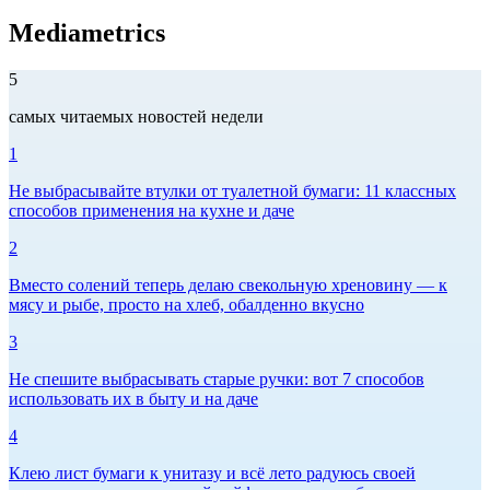
Mediametrics
5
самых читаемых новостей недели
1
Не выбрасывайте втулки от туалетной бумаги: 11 классных
способов применения на кухне и даче
2
Вместо солений теперь делаю свекольную хреновину — к
мясу и рыбе, просто на хлеб, обалденно вкусно
3
Не спешите выбрасывать старые ручки: вот 7 способов
использовать их в быту и на даче
4
Клею лист бумаги к унитазу и всё лето радуюсь своей