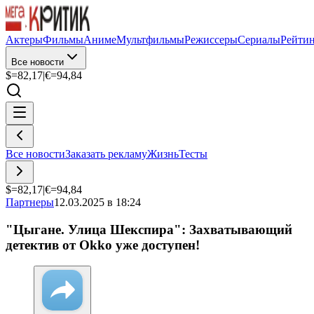
Актеры
Фильмы
Аниме
Мультфильмы
Режиссеры
Сериалы
Рейти
Все новости
$=
82,17
|
€=
94,84
Все новости
Заказать рекламу
Жизнь
Тесты
$=
82,17
|
€=
94,84
Партнеры
12.03.2025 в 18:24
"Цыгане. Улица Шекспира": Захватывающий
детектив от Okko уже доступен!