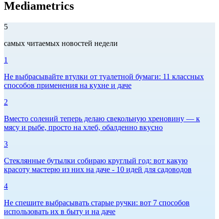
Mediametrics
5
самых читаемых новостей недели
1
Не выбрасывайте втулки от туалетной бумаги: 11 классных
способов применения на кухне и даче
2
Вместо солений теперь делаю свекольную хреновину — к
мясу и рыбе, просто на хлеб, обалденно вкусно
3
Стеклянные бутылки собираю круглый год: вот какую
красоту мастерю из них на даче - 10 идей для садоводов
4
Не спешите выбрасывать старые ручки: вот 7 способов
использовать их в быту и на даче