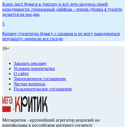
Клею лист бумаги к унитазу и всё лето радуюсь своей
находчивости: гениальный лайфхак - теперь уборка в туалете
делается на раз-два
5
Кипячу туалетную бумагу с сахаром и не могу нарадоваться
результату: оценили все соседи
16+
Заказать рекламу
Условия перепечатки
О сайте
Лицензионное соглашение
Частые вопросы
Пользовательское соглашение
Мегакритик - крупнейший агрегатор рецензий на
кинофильмы в российском интернет-сегменте