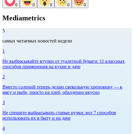
0
0
0
0
0
Mediametrics
5
самых читаемых новостей недели
1
Не выбрасывайте втулки от туалетной бумаги: 11 классных
способов применения на кухне и даче
2
Вместо солений теперь делаю свекольную хреновину — к
мясу и рыбе, просто на хлеб, обалденно вкусно
3
Не спешите выбрасывать старые ручки: вот 7 способов
использовать их в быту и на даче
4