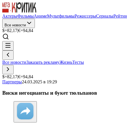
Актеры
Фильмы
Аниме
Мультфильмы
Режиссеры
Сериалы
Рейти
Все новости
$=
82,17
|
€=
94,84
Все новости
Заказать рекламу
Жизнь
Тесты
$=
82,17
|
€=
94,84
Партнеры
24.03.2025 в 19:29
Виски негоцианты и букет тюльпанов