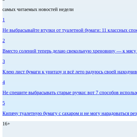
самых читаемых новостей недели
1
Не выбрасывайте втулки от туалетной бумаги: 11 классных спо
2
Вместо солений теперь делаю свекольную хреновину — к мясу и
3
Клею лист бумаги к унитазу и всё лето радуюсь своей находчиво
4
Не спешите выбрасывать старые ручки: вот 7 способов использо
5
Кипячу туалетную бумагу с сахаром и не могу нарадоваться рез
16+