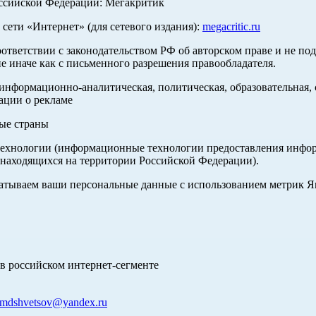
оссийской Федерации: Мегакритик
ети «Интернет» (для сетевого издания):
megacritic.ru
оответствии с законодательством РФ об авторском праве и не по
е иначе как с письменного разрешения правообладателя.
нформационно-аналитическая, политическая, образовательная, с
ации о рекламе
ные страны
хнологии (информационные технологии предоставления информа
 находящихся на территории Российской Федерации).
абатываем ваши персональные данные с использованием метрик 
в российском интернет-сегменте
mdshvetsov@yandex.ru