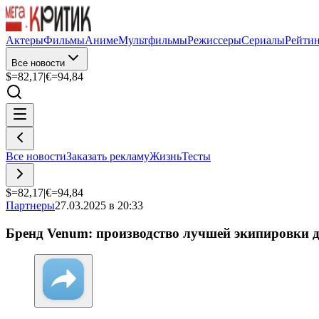
Актеры
Фильмы
Аниме
Мультфильмы
Режиссеры
Сериалы
Рейти
Все новости
$=
82,17
|
€=
94,84
Все новости
Заказать рекламу
Жизнь
Тесты
$=
82,17
|
€=
94,84
Партнеры
27.03.2025 в 20:33
Бренд Venum: производство лучшей экипировки д