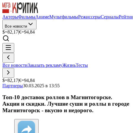
Актеры
Фильмы
Аниме
Мультфильмы
Режиссеры
Сериалы
Рейти
Все новости
$=
82,17
|
€=
94,84
Все новости
Заказать рекламу
Жизнь
Тесты
$=
82,17
|
€=
94,84
Партнеры
30.03.2025 в 13:55
Топ-10 доставок роллов в Магнитогорске.
Акции и скидки. Лучшие суши и роллы в городе
Магнитогорск - вкусно и недорого.