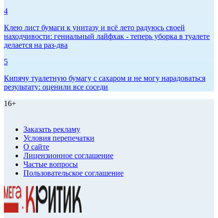
4
Клею лист бумаги к унитазу и всё лето радуюсь своей
находчивости: гениальный лайфхак - теперь уборка в туалете
делается на раз-два
5
Кипячу туалетную бумагу с сахаром и не могу нарадоваться
результату: оценили все соседи
16+
Заказать рекламу
Условия перепечатки
О сайте
Лицензионное соглашение
Частые вопросы
Пользовательское соглашение