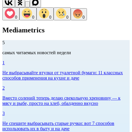
0
0
0
0
0
Mediametrics
5
самых читаемых новостей недели
1
Не выбрасывайте втулки от туалетной бумаги: 11 классных
способов применения на кухне и даче
2
Вместо солений теперь делаю свекольную хреновину — к
мясу и рыбе, просто на хлеб, обалденно вкусно
3
Не спешите выбрасывать старые ручки: вот 7 способов
использовать их в быту и на даче