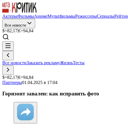
Актеры
Фильмы
Аниме
Мультфильмы
Режиссеры
Сериалы
Рейти
Все новости
$=
82,17
|
€=
94,84
Все новости
Заказать рекламу
Жизнь
Тесты
$=
82,17
|
€=
94,84
Партнеры
01.04.2025 в 17:04
Горизонт завален: как исправить фото