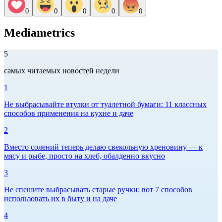
0
0
0
0
0
Mediametrics
5
самых читаемых новостей недели
1
Не выбрасывайте втулки от туалетной бумаги: 11 классных
способов применения на кухне и даче
2
Вместо солений теперь делаю свекольную хреновину — к
мясу и рыбе, просто на хлеб, обалденно вкусно
3
Не спешите выбрасывать старые ручки: вот 7 способов
использовать их в быту и на даче
4