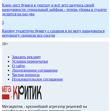
Клею лист бумаги к унитазу и всё лето радуюсь своей
находчивости: гениальный лайфхак - теперь уборка в туалете
делается на раз-два
5
Кипячу туалетную бумагу с сахаром и не могу нарадоваться
результату: оценили все соседи
16+
Заказать рекламу
Условия перепечатки
О сайте
Лицензионное соглашение
Частые вопросы
Пользовательское соглашение
Мегакритик - крупнейший агрегатор рецензий на
кинофильмы в российском интернет-сегменте