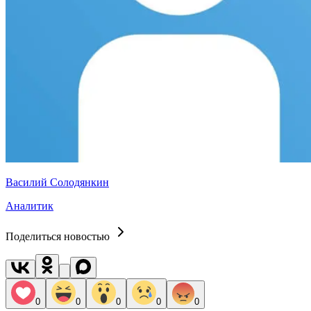
Василий Солодянкин
Аналитик
Поделиться новостью
0
0
0
0
0