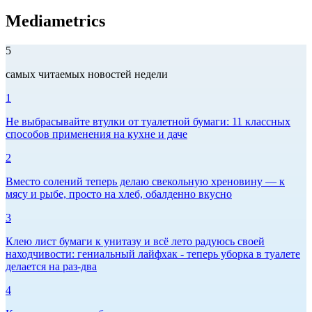
Mediametrics
5
самых читаемых новостей недели
1
Не выбрасывайте втулки от туалетной бумаги: 11 классных
способов применения на кухне и даче
2
Вместо солений теперь делаю свекольную хреновину — к
мясу и рыбе, просто на хлеб, обалденно вкусно
3
Клею лист бумаги к унитазу и всё лето радуюсь своей
находчивости: гениальный лайфхак - теперь уборка в туалете
делается на раз-два
4