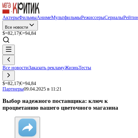
Актеры
Фильмы
Аниме
Мультфильмы
Режиссеры
Сериалы
Рейти
Все новости
$=
82,17
|
€=
94,84
Все новости
Заказать рекламу
Жизнь
Тесты
$=
82,17
|
€=
94,84
Партнеры
09.04.2025 в 11:21
Выбор надежного поставщика: ключ к
процветанию вашего цветочного магазина