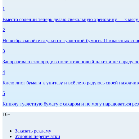
1
Вместо солений теперь делаю свекольную хреновину — к мясу и
2
Не выбрасывайте втулки от туалетной бумаги: 11 классных спо
3
Заворачиваю сковороду в полиэтиленовый пакет и не нарадуюсь 
4
Клею лист бумаги к унитазу и всё лето радуюсь своей находчиво
5
Кипячу туалетную бумагу с сахаром и не могу нарадоваться рез
16+
Заказать рекламу
Условия перепечатки