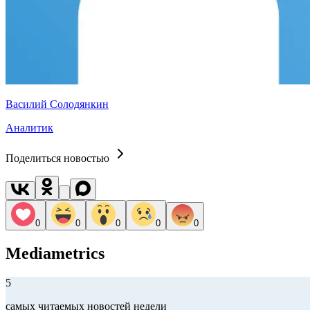
Василий Солодянкин
Аналитик
Поделиться новостью
0
0
0
0
0
Mediametrics
5
самых читаемых новостей недели