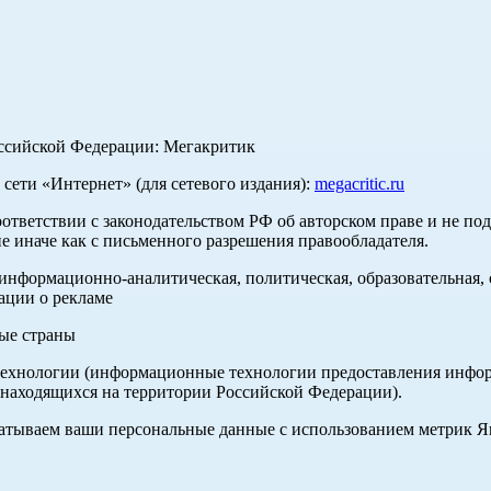
оссийской Федерации: Мегакритик
ети «Интернет» (для сетевого издания):
megacritic.ru
оответствии с законодательством РФ об авторском праве и не по
е иначе как с письменного разрешения правообладателя.
нформационно-аналитическая, политическая, образовательная, с
ации о рекламе
ные страны
хнологии (информационные технологии предоставления информа
 находящихся на территории Российской Федерации).
абатываем ваши персональные данные с использованием метрик 