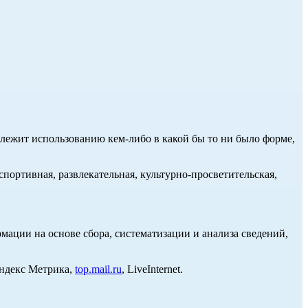
длежит использованию кем-либо в какой бы то ни было форме,
портивная, развлекательная, культурно-просветительская,
ции на основе сбора, систематизации и анализа сведений,
Яндекс Метрика,
top.mail.ru
, LiveInternet.