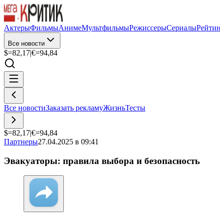
Актеры
Фильмы
Аниме
Мультфильмы
Режиссеры
Сериалы
Рейти
Все новости
$=
82,17
|
€=
94,84
Все новости
Заказать рекламу
Жизнь
Тесты
$=
82,17
|
€=
94,84
Партнеры
27.04.2025 в 09:41
Эвакуаторы: правила выбора и безопасность