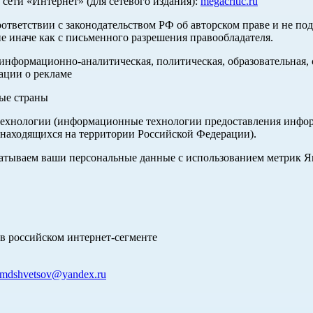
ети «Интернет» (для сетевого издания):
megacritic.ru
оответствии с законодательством РФ об авторском праве и не по
е иначе как с письменного разрешения правообладателя.
нформационно-аналитическая, политическая, образовательная, с
ации о рекламе
ные страны
хнологии (информационные технологии предоставления информа
 находящихся на территории Российской Федерации).
абатываем ваши персональные данные с использованием метрик 
в российском интернет-сегменте
mdshvetsov@yandex.ru