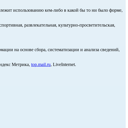
длежит использованию кем-либо в какой бы то ни было форме,
портивная, развлекательная, культурно-просветительская,
ции на основе сбора, систематизации и анализа сведений,
Яндекс Метрика,
top.mail.ru
, LiveInternet.