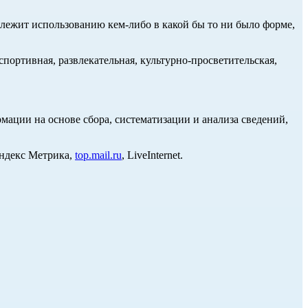
длежит использованию кем-либо в какой бы то ни было форме,
портивная, развлекательная, культурно-просветительская,
ции на основе сбора, систематизации и анализа сведений,
Яндекс Метрика,
top.mail.ru
, LiveInternet.