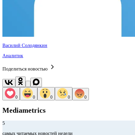
Василий Солодянкин
Аналитик
Поделиться новостью
0
0
0
0
0
Mediametrics
5
самых читаемых новостей недели