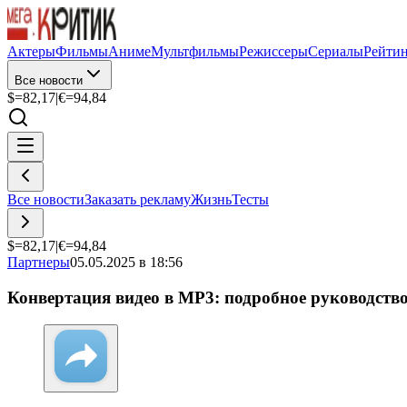
Актеры
Фильмы
Аниме
Мультфильмы
Режиссеры
Сериалы
Рейти
Все новости
$=
82,17
|
€=
94,84
Все новости
Заказать рекламу
Жизнь
Тесты
$=
82,17
|
€=
94,84
Партнеры
05.05.2025 в 18:56
Конвертация видео в MP3: подробное руководств