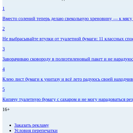
1
Вместо солений теперь делаю свекольную хреновину — к мясу и
2
Не выбрасывайте втулки от туалетной бумаги: 11 классных спо
3
Заворачиваю сковороду в полиэтиленовый пакет и не нарадуюсь 
4
Клею лист бумаги к унитазу и всё лето радуюсь своей находчиво
5
Кипячу туалетную бумагу с сахаром и не могу нарадоваться рез
16+
Заказать рекламу
Условия перепечатки