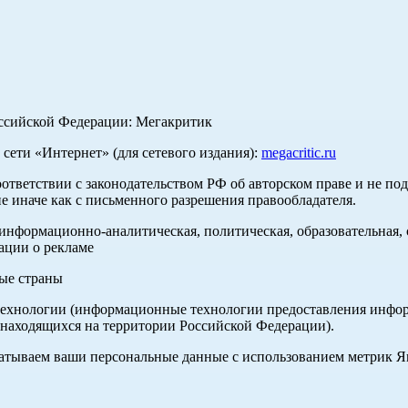
оссийской Федерации: Мегакритик
ети «Интернет» (для сетевого издания):
megacritic.ru
оответствии с законодательством РФ об авторском праве и не по
е иначе как с письменного разрешения правообладателя.
нформационно-аналитическая, политическая, образовательная, с
ации о рекламе
ные страны
хнологии (информационные технологии предоставления информа
 находящихся на территории Российской Федерации).
абатываем ваши персональные данные с использованием метрик 