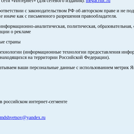
ети «Интернет» (для сетевого издания):
megacritic.ru
оответствии с законодательством РФ об авторском праве и не по
е иначе как с письменного разрешения правообладателя.
нформационно-аналитическая, политическая, образовательная, с
ации о рекламе
ные страны
хнологии (информационные технологии предоставления информа
 находящихся на территории Российской Федерации).
абатываем ваши персональные данные с использованием метрик 
в российском интернет-сегменте
mdshvetsov@yandex.ru