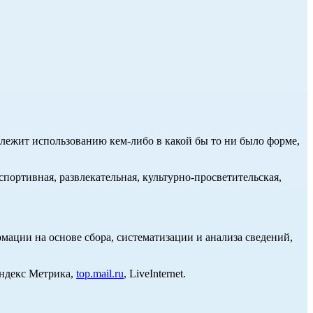
длежит использованию кем-либо в какой бы то ни было форме,
портивная, развлекательная, культурно-просветительская,
ции на основе сбора, систематизации и анализа сведений,
Яндекс Метрика,
top.mail.ru
, LiveInternet.