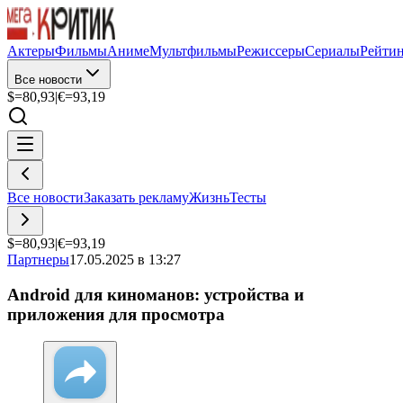
Актеры
Фильмы
Аниме
Мультфильмы
Режиссеры
Сериалы
Рейти
Все новости
$=
80,93
|
€=
93,19
Все новости
Заказать рекламу
Жизнь
Тесты
$=
80,93
|
€=
93,19
Партнеры
17.05.2025 в 13:27
Android для киноманов: устройства и
приложения для просмотра