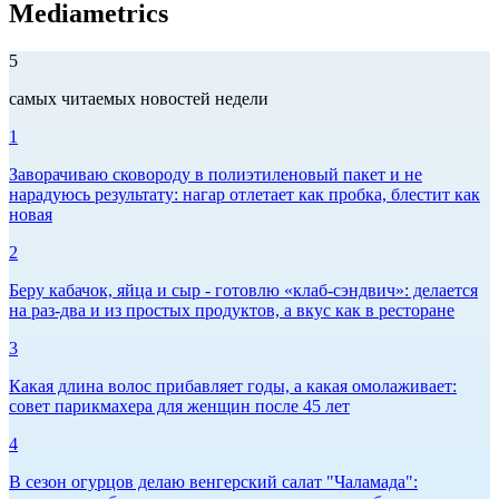
Mediametrics
5
самых читаемых новостей недели
1
Заворачиваю сковороду в полиэтиленовый пакет и не
нарадуюсь результату: нагар отлетает как пробка, блестит как
новая
2
Беру кабачок, яйца и сыр - готовлю «клаб-сэндвич»: делается
на раз-два и из простых продуктов, а вкус как в ресторане
3
Какая длина волос прибавляет годы, а какая омолаживает:
совет парикмахера для женщин после 45 лет
4
В сезон огурцов делаю венгерский салат "Чаламада":