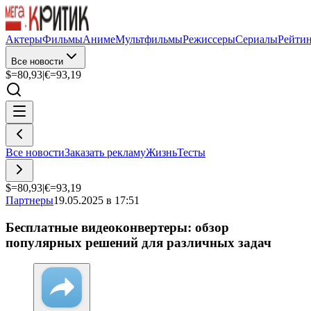
Актеры
Фильмы
Аниме
Мультфильмы
Режиссеры
Сериалы
Рейти
Все новости
$=
80,93
|
€=
93,19
Все новости
Заказать рекламу
Жизнь
Тесты
$=
80,93
|
€=
93,19
Партнеры
19.05.2025 в 17:51
Бесплатные видеоконвертеры: обзор
популярных решений для различных задач