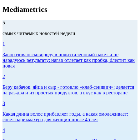
Mediametrics
5
самых читаемых новостей недели
1
Заворачиваю сковороду в полиэтиленовый пакет и не
нарадуюсь результату: нагар отлетает как пробка, блестит как
новая
2
Беру кабачок, яйца и сыр - готовлю «клаб-сэндвич»: делается
на раз-два и из простых продуктов, а вкус как в ресторане
3
Какая длина волос прибавляет годы, а какая омолаживает:
совет парикмахера для женщин после 45 лет
4