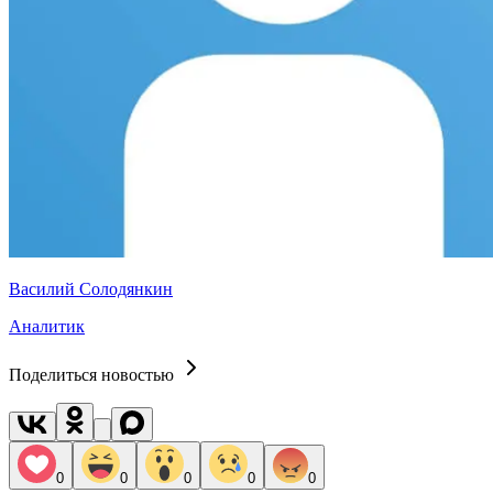
Василий Солодянкин
Аналитик
Поделиться новостью
0
0
0
0
0