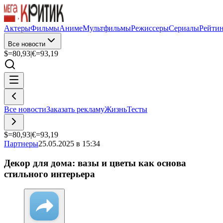
Актеры
Фильмы
Аниме
Мультфильмы
Режиссеры
Сериалы
Рейти
Все новости
$=
80,93
|
€=
93,19
Все новости
Заказать рекламу
Жизнь
Тесты
$=
80,93
|
€=
93,19
Партнеры
25.05.2025 в 15:34
Декор для дома: вазы и цветы как основа
стильного интерьера