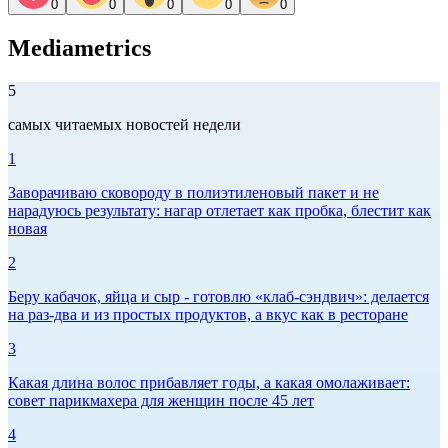
0
0
0
0
0
Mediametrics
5
самых читаемых новостей недели
1
Заворачиваю сковороду в полиэтиленовый пакет и не
нарадуюсь результату: нагар отлетает как пробка, блестит как
новая
2
Беру кабачок, яйца и сыр - готовлю «клаб-сэндвич»: делается
на раз-два и из простых продуктов, а вкус как в ресторане
3
Какая длина волос прибавляет годы, а какая омолаживает:
совет парикмахера для женщин после 45 лет
4