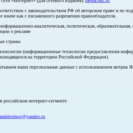
ети «Интернет» (для сетевого издания):
megacritic.ru
оответствии с законодательством РФ об авторском праве и не по
е иначе как с письменного разрешения правообладателя.
нформационно-аналитическая, политическая, образовательная, с
ации о рекламе
ные страны
хнологии (информационные технологии предоставления информа
 находящихся на территории Российской Федерации).
абатываем ваши персональные данные с использованием метрик 
в российском интернет-сегменте
mdshvetsov@yandex.ru