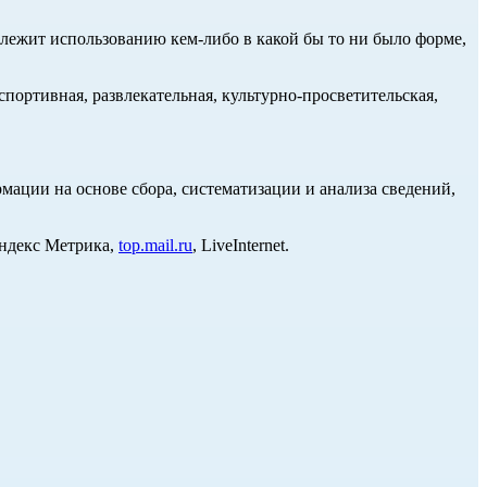
длежит использованию кем-либо в какой бы то ни было форме,
портивная, развлекательная, культурно-просветительская,
ции на основе сбора, систематизации и анализа сведений,
Яндекс Метрика,
top.mail.ru
, LiveInternet.