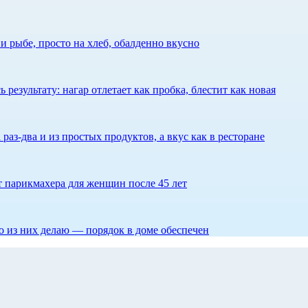
 рыбе, просто на хлеб, обалденно вкусно
результату: нагар отлетает как пробка, блестит как новая
 раз-два и из простых продуктов, а вкус как в ресторане
ет парикмахера для женщин после 45 лет
то из них делаю — порядок в доме обеспечен