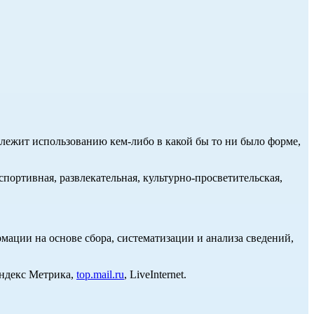
длежит использованию кем-либо в какой бы то ни было форме,
портивная, развлекательная, культурно-просветительская,
ции на основе сбора, систематизации и анализа сведений,
Яндекс Метрика,
top.mail.ru
, LiveInternet.