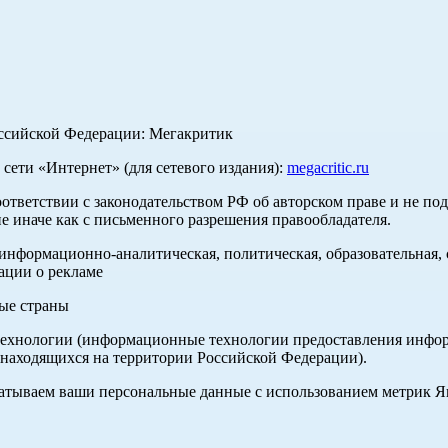
оссийской Федерации: Мегакритик
ети «Интернет» (для сетевого издания):
megacritic.ru
оответствии с законодательством РФ об авторском праве и не по
е иначе как с письменного разрешения правообладателя.
нформационно-аналитическая, политическая, образовательная, с
ации о рекламе
ные страны
хнологии (информационные технологии предоставления информа
 находящихся на территории Российской Федерации).
абатываем ваши персональные данные с использованием метрик 