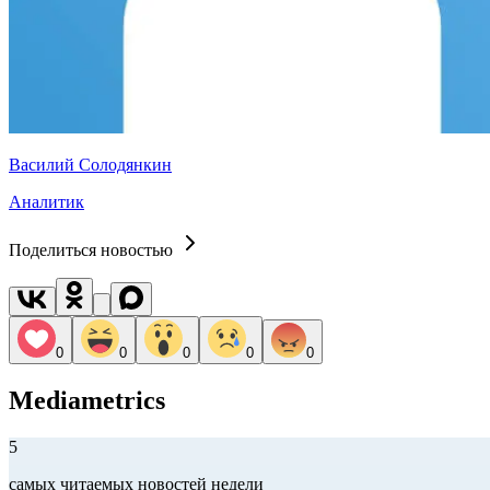
Василий Солодянкин
Аналитик
Поделиться новостью
0
0
0
0
0
Mediametrics
5
самых читаемых новостей недели