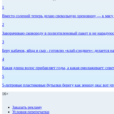
1
Вместо солений теперь делаю свекольную хреновину — к мясу и
2
Заворачиваю сковороду в полиэтиленовый пакет и не нарадуюсь 
3
Беру кабачок, яйца и сыр - готовлю «клаб-сэндвич»: делается на
4
Какая длина волос прибавляет годы, а какая омолаживает: сов
5
5-литровые пластиковые бутылки берегу как зеницу ока: вот ч
16+
Заказать рекламу
Условия перепечатки