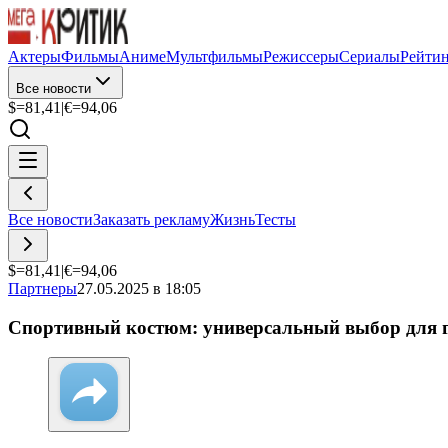
Актеры
Фильмы
Аниме
Мультфильмы
Режиссеры
Сериалы
Рейти
Все новости
$=
81,41
|
€=
94,06
Все новости
Заказать рекламу
Жизнь
Тесты
$=
81,41
|
€=
94,06
Партнеры
27.05.2025 в 18:05
Спортивный костюм: универсальный выбор для г