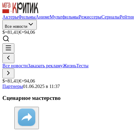
Актеры
Фильмы
Аниме
Мультфильмы
Режиссеры
Сериалы
Рейти
Все новости
$=
81,41
|
€=
94,06
Все новости
Заказать рекламу
Жизнь
Тесты
$=
81,41
|
€=
94,06
Партнеры
01.06.2025 в 11:37
Сценарное мастерство