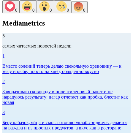
0
0
0
0
0
Mediametrics
5
самых читаемых новостей недели
1
Вместо солений теперь делаю свекольную хреновину — к
мясу и рыбе, просто на хлеб, обалденно вкусно
2
Заворачиваю сковороду в полиэтиленовый пакет и не
нарадуюсь результату: нагар отлетает как пробка, блестит как
новая
3
Беру кабачок, яйца и сыр - готовлю «клаб-сэндвич»: делается
на раз-два и из простых продуктов, а вкус как в ресторане