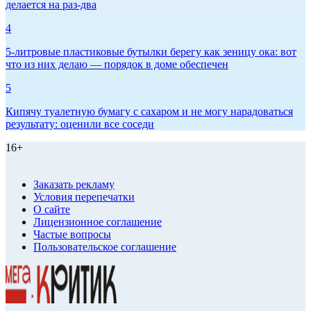
делается на раз-два
4
5-литровые пластиковые бутылки берегу как зеницу ока: вот
что из них делаю — порядок в доме обеспечен
5
Кипячу туалетную бумагу с сахаром и не могу нарадоваться
результату: оценили все соседи
16+
Заказать рекламу
Условия перепечатки
О сайте
Лицензионное соглашение
Частые вопросы
Пользовательское соглашение