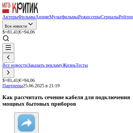
Актеры
Фильмы
Аниме
Мультфильмы
Режиссеры
Сериалы
Рейти
Все новости
$=
81,41
|
€=
94,06
Все новости
Заказать рекламу
Жизнь
Тесты
$=
81,41
|
€=
94,06
Партнеры
25.06.2025 в 21:19
Как рассчитать сечение кабеля для подключения
мощных бытовых приборов