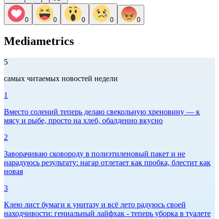
0
0
0
0
0
Mediametrics
5
самых читаемых новостей недели
1
Вместо солений теперь делаю свекольную хреновину — к
мясу и рыбе, просто на хлеб, обалденно вкусно
2
Заворачиваю сковороду в полиэтиленовый пакет и не
нарадуюсь результату: нагар отлетает как пробка, блестит как
новая
3
Клею лист бумаги к унитазу и всё лето радуюсь своей
находчивости: гениальный лайфхак - теперь уборка в туалете