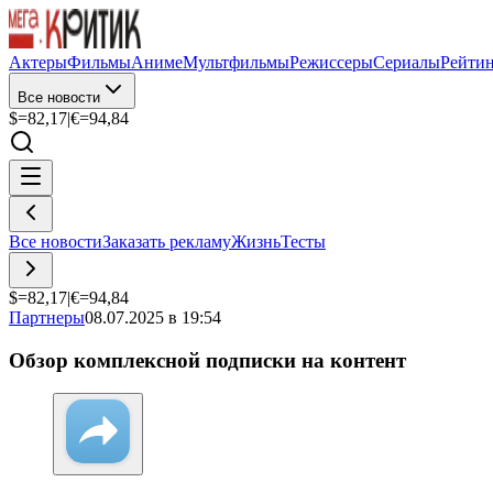
Актеры
Фильмы
Аниме
Мультфильмы
Режиссеры
Сериалы
Рейти
Все новости
$=
82,17
|
€=
94,84
Все новости
Заказать рекламу
Жизнь
Тесты
$=
82,17
|
€=
94,84
Партнеры
08.07.2025 в 19:54
Обзор комплексной подписки на контент