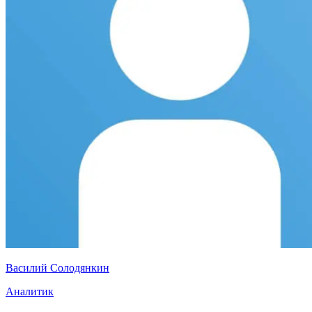
Василий Солодянкин
Аналитик