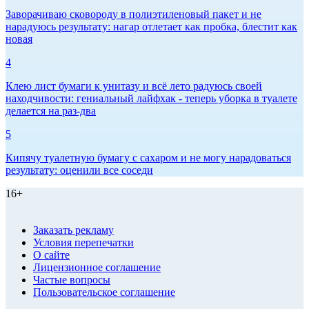
Заворачиваю сковороду в полиэтиленовый пакет и не
нарадуюсь результату: нагар отлетает как пробка, блестит как
новая
4
Клею лист бумаги к унитазу и всё лето радуюсь своей
находчивости: гениальный лайфхак - теперь уборка в туалете
делается на раз-два
5
Кипячу туалетную бумагу с сахаром и не могу нарадоваться
результату: оценили все соседи
16+
Заказать рекламу
Условия перепечатки
О сайте
Лицензионное соглашение
Частые вопросы
Пользовательское соглашение