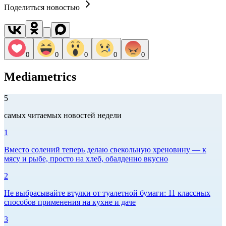
Поделиться новостью
0
0
0
0
0
Mediametrics
5
самых читаемых новостей недели
1
Вместо солений теперь делаю свекольную хреновину — к
мясу и рыбе, просто на хлеб, обалденно вкусно
2
Не выбрасывайте втулки от туалетной бумаги: 11 классных
способов применения на кухне и даче
3