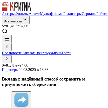
Актеры
Фильмы
Аниме
Мультфильмы
Режиссеры
Сериалы
Рейти
Все новости
$=
81,41
|
€=
94,06
Все новости
Заказать рекламу
Жизнь
Тесты
$=
81,41
|
€=
94,06
Партнеры
09.08.2025 в 13:33
Вклады: надёжный способ сохранить и
приумножить сбережения