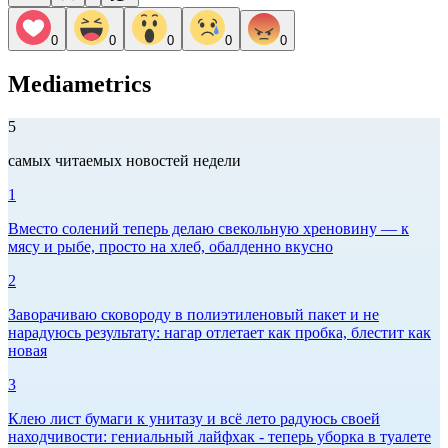
0
0
0
0
0
Mediametrics
5
самых читаемых новостей недели
1
Вместо солений теперь делаю свекольную хреновину — к
мясу и рыбе, просто на хлеб, обалденно вкусно
2
Заворачиваю сковороду в полиэтиленовый пакет и не
нарадуюсь результату: нагар отлетает как пробка, блестит как
новая
3
Клею лист бумаги к унитазу и всё лето радуюсь своей
находчивости: гениальный лайфхак - теперь уборка в туалете