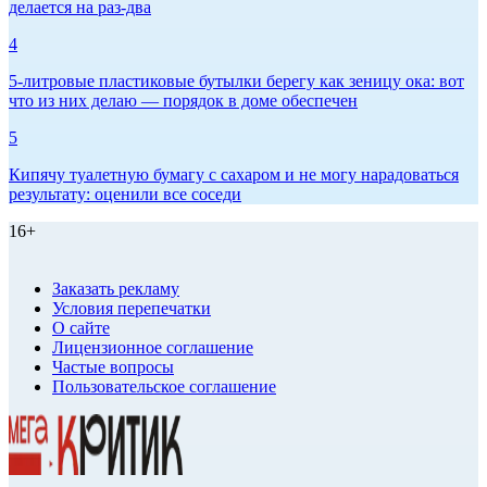
делается на раз-два
4
5-литровые пластиковые бутылки берегу как зеницу ока: вот
что из них делаю — порядок в доме обеспечен
5
Кипячу туалетную бумагу с сахаром и не могу нарадоваться
результату: оценили все соседи
16+
Заказать рекламу
Условия перепечатки
О сайте
Лицензионное соглашение
Частые вопросы
Пользовательское соглашение