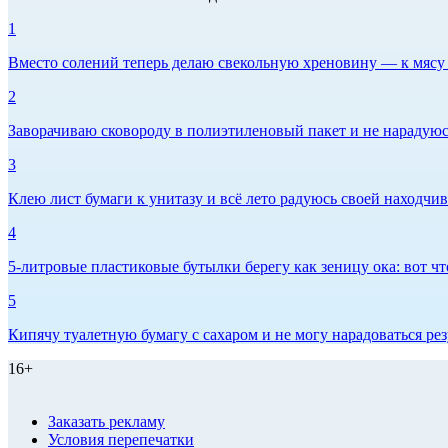
1
Вместо солений теперь делаю свекольную хреновину — к мясу и
2
Заворачиваю сковороду в полиэтиленовый пакет и не нарадуюсь 
3
Клею лист бумаги к унитазу и всё лето радуюсь своей находчиво
4
5-литровые пластиковые бутылки берегу как зеницу ока: вот ч
5
Кипячу туалетную бумагу с сахаром и не могу нарадоваться рез
16+
Заказать рекламу
Условия перепечатки