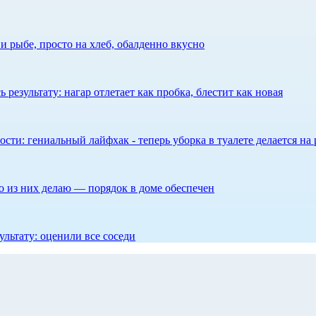
 рыбе, просто на хлеб, обалденно вкусно
результату: нагар отлетает как пробка, блестит как новая
сти: гениальный лайфхак - теперь уборка в туалете делается на 
то из них делаю — порядок в доме обеспечен
ультату: оценили все соседи