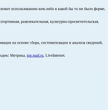
длежит использованию кем-либо в какой бы то ни было форме,
портивная, развлекательная, культурно-просветительская,
ции на основе сбора, систематизации и анализа сведений,
Яндекс Метрика,
top.mail.ru
, LiveInternet.