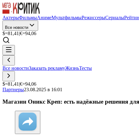
Актеры
Фильмы
Аниме
Мультфильмы
Режиссеры
Сериалы
Рейти
Все новости
$=
81,41
|
€=
94,06
Все новости
Заказать рекламу
Жизнь
Тесты
$=
81,41
|
€=
94,06
Партнеры
23.08.2025 в 16:01
Магазин Оникс Креп: есть надёжные решения для