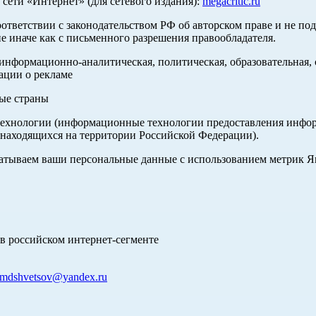
ети «Интернет» (для сетевого издания):
megacritic.ru
оответствии с законодательством РФ об авторском праве и не по
е иначе как с письменного разрешения правообладателя.
нформационно-аналитическая, политическая, образовательная, с
ации о рекламе
ные страны
хнологии (информационные технологии предоставления информа
 находящихся на территории Российской Федерации).
абатываем ваши персональные данные с использованием метрик 
в российском интернет-сегменте
mdshvetsov@yandex.ru