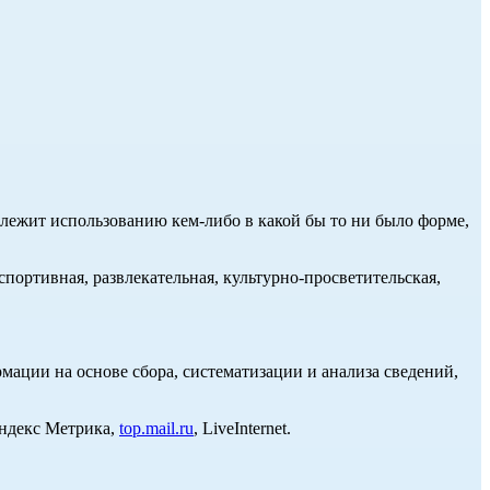
длежит использованию кем-либо в какой бы то ни было форме,
портивная, развлекательная, культурно-просветительская,
ции на основе сбора, систематизации и анализа сведений,
Яндекс Метрика,
top.mail.ru
, LiveInternet.