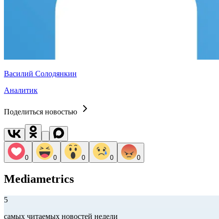
Василий Солодянкин
Аналитик
Поделиться новостью
0
0
0
0
0
Mediametrics
5
самых читаемых новостей недели