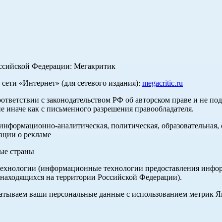
оссийской Федерации: Мегакритик
ети «Интернет» (для сетевого издания):
megacritic.ru
оответствии с законодательством РФ об авторском праве и не по
е иначе как с письменного разрешения правообладателя.
нформационно-аналитическая, политическая, образовательная, с
ации о рекламе
ные страны
хнологии (информационные технологии предоставления информа
 находящихся на территории Российской Федерации).
абатываем ваши персональные данные с использованием метрик 