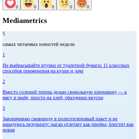
0
0
0
0
0
Mediametrics
5
самых читаемых новостей недели
1
Не выбрасывайте втулки от туалетной бумаги: 11 классных
способов применения на кухне и даче
2
Вместо солений теперь делаю свекольную хреновину — к
мясу и рыбе, просто на хлеб, обалденно вкусно
3
Заворачиваю сковороду в полиэтиленовый пакет и не
нарадуюсь результату: нагар отлетает как пробка, блестит как
новая