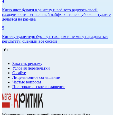
4
Клею лист бумаги к унитазу и всё лето радуюсь своей
находчивости: гениальный лайфхак - теперь уборка в туалете
делается на раз-два
5
Кипячу туалетную бумагу с сахаром и не могу нарадоваться
результату: оценили все соседи
16+
Заказать рекламу
Условия перепечатки
О сайте
Лицензионное соглашение
Частые вопросы
Пользовательское соглашение
Мегакритик - крупнейший агрегатор рецензий на