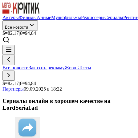
Актеры
Фильмы
Аниме
Мультфильмы
Режиссеры
Сериалы
Рейти
Все новости
$=
82,17
|
€=
94,84
Все новости
Заказать рекламу
Жизнь
Тесты
$=
82,17
|
€=
94,84
Партнеры
09.09.2025 в 18:22
Сериалы онлайн в хорошем качестве на
LordSerial.ad