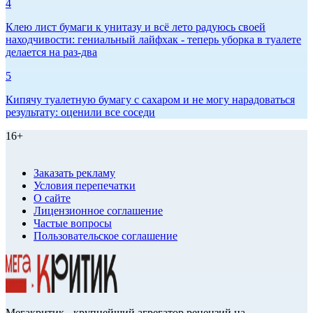
4
Клею лист бумаги к унитазу и всё лето радуюсь своей
находчивости: гениальный лайфхак - теперь уборка в туалете
делается на раз-два
5
Кипячу туалетную бумагу с сахаром и не могу нарадоваться
результату: оценили все соседи
16+
Заказать рекламу
Условия перепечатки
О сайте
Лицензионное соглашение
Частые вопросы
Пользовательское соглашение
Мегакритик - крупнейший агрегатор рецензий на