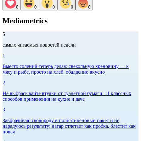
0
0
0
0
0
Mediametrics
5
самых читаемых новостей недели
1
Вместо солений теперь делаю свекольную хреновину — к
мясу и рыбе, просто на хлеб, обалденно вкусно
2
Не выбрасывайте втулки от туалетной бумаги: 11 классных
способов применения на кухне и даче
3
Заворачиваю сковороду в полиэтиленовый пакет и не
нарадуюсь результату: нагар отлетает как пробка, блестит как
новая