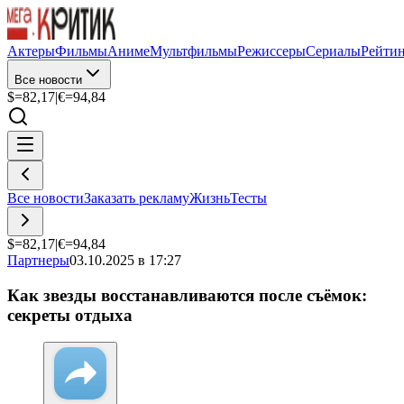
Актеры
Фильмы
Аниме
Мультфильмы
Режиссеры
Сериалы
Рейти
Все новости
$=
82,17
|
€=
94,84
Все новости
Заказать рекламу
Жизнь
Тесты
$=
82,17
|
€=
94,84
Партнеры
03.10.2025 в 17:27
Как звезды восстанавливаются после съёмок:
секреты отдыха