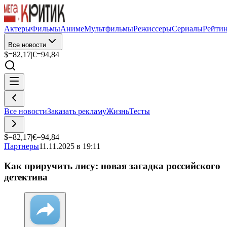
Актеры
Фильмы
Аниме
Мультфильмы
Режиссеры
Сериалы
Рейти
Все новости
$=
82,17
|
€=
94,84
Все новости
Заказать рекламу
Жизнь
Тесты
$=
82,17
|
€=
94,84
Партнеры
11.11.2025 в 19:11
Как приручить лису: новая загадка российского
детектива