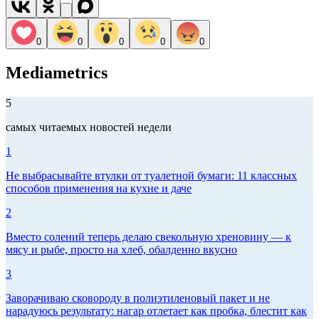
0
0
0
0
0
Mediametrics
5
самых читаемых новостей недели
1
Не выбрасывайте втулки от туалетной бумаги: 11 классных
способов применения на кухне и даче
2
Вместо солений теперь делаю свекольную хреновину — к
мясу и рыбе, просто на хлеб, обалденно вкусно
3
Заворачиваю сковороду в полиэтиленовый пакет и не
нарадуюсь результату: нагар отлетает как пробка, блестит как