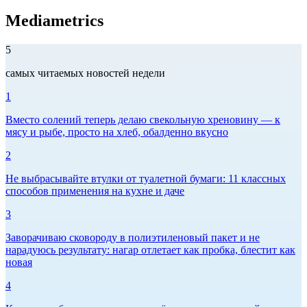
Mediametrics
5
самых читаемых новостей недели
1
Вместо солений теперь делаю свекольную хреновину — к
мясу и рыбе, просто на хлеб, обалденно вкусно
2
Не выбрасывайте втулки от туалетной бумаги: 11 классных
способов применения на кухне и даче
3
Заворачиваю сковороду в полиэтиленовый пакет и не
нарадуюсь результату: нагар отлетает как пробка, блестит как
новая
4