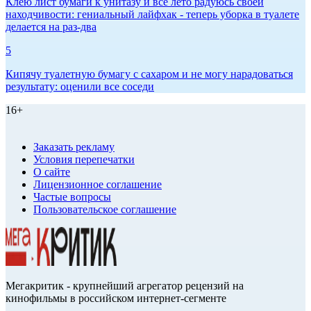
Клею лист бумаги к унитазу и всё лето радуюсь своей
находчивости: гениальный лайфхак - теперь уборка в туалете
делается на раз-два
5
Кипячу туалетную бумагу с сахаром и не могу нарадоваться
результату: оценили все соседи
16+
Заказать рекламу
Условия перепечатки
О сайте
Лицензионное соглашение
Частые вопросы
Пользовательское соглашение
Мегакритик - крупнейший агрегатор рецензий на
кинофильмы в российском интернет-сегменте