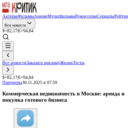
Актеры
Фильмы
Аниме
Мультфильмы
Режиссеры
Сериалы
Рейти
Все новости
$=
82,17
|
€=
94,84
Все новости
Заказать рекламу
Жизнь
Тесты
$=
82,17
|
€=
94,84
Партнеры
30.11.2025 в 07:59
Коммерческая недвижимость в Москве: аренда и
покупка готового бизнеса