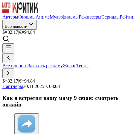
Актеры
Фильмы
Аниме
Мультфильмы
Режиссеры
Сериалы
Рейти
Все новости
$=
82,17
|
€=
94,84
Все новости
Заказать рекламу
Жизнь
Тесты
$=
82,17
|
€=
94,84
Партнеры
30.11.2025 в 08:03
Как я встретил вашу маму 9 сезон: смотреть
онлайн