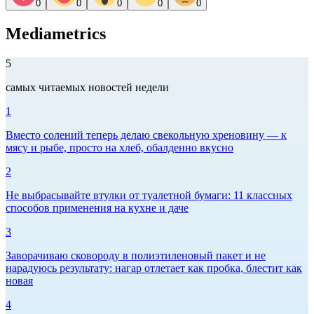
0
0
0
0
0
Mediametrics
5
самых читаемых новостей недели
1
Вместо солений теперь делаю свекольную хреновину — к
мясу и рыбе, просто на хлеб, обалденно вкусно
2
Не выбрасывайте втулки от туалетной бумаги: 11 классных
способов применения на кухне и даче
3
Заворачиваю сковороду в полиэтиленовый пакет и не
нарадуюсь результату: нагар отлетает как пробка, блестит как
новая
4