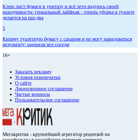
Клею лист бумаги к унитазу и всё лето радуюсь своей
находчивости: гениальный лайфхак - теперь уборка в туалете
делается на раз-два
5
Кипячу туалетную бумагу с сахаром и не могу нарадоваться
результату: оценили все соседи
16+
Заказать рекламу
Условия перепечатки
О сайте
Лицензионное соглашение
Частые вопросы
Пользовательское соглашение
Мегакритик - крупнейший агрегатор рецензий на
кинофильмы в российском интернет-сегменте