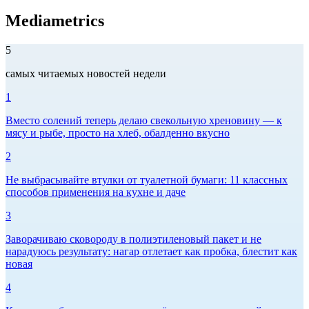
Mediametrics
5
самых читаемых новостей недели
1
Вместо солений теперь делаю свекольную хреновину — к
мясу и рыбе, просто на хлеб, обалденно вкусно
2
Не выбрасывайте втулки от туалетной бумаги: 11 классных
способов применения на кухне и даче
3
Заворачиваю сковороду в полиэтиленовый пакет и не
нарадуюсь результату: нагар отлетает как пробка, блестит как
новая
4