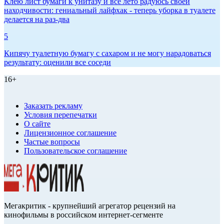
Клею лист бумаги к унитазу и всё лето радуюсь своей
находчивости: гениальный лайфхак - теперь уборка в туалете
делается на раз-два
5
Кипячу туалетную бумагу с сахаром и не могу нарадоваться
результату: оценили все соседи
16+
Заказать рекламу
Условия перепечатки
О сайте
Лицензионное соглашение
Частые вопросы
Пользовательское соглашение
Мегакритик - крупнейший агрегатор рецензий на
кинофильмы в российском интернет-сегменте