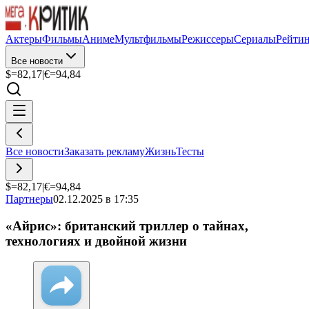
Актеры
Фильмы
Аниме
Мультфильмы
Режиссеры
Сериалы
Рейти
Все новости
$=
82,17
|
€=
94,84
Все новости
Заказать рекламу
Жизнь
Тесты
$=
82,17
|
€=
94,84
Партнеры
02.12.2025 в 17:35
«Айрис»: британский триллер о тайнах,
технологиях и двойной жизни