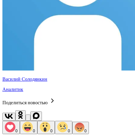
Василий Солодянкин
Аналитик
Поделиться новостью
0
0
0
0
0