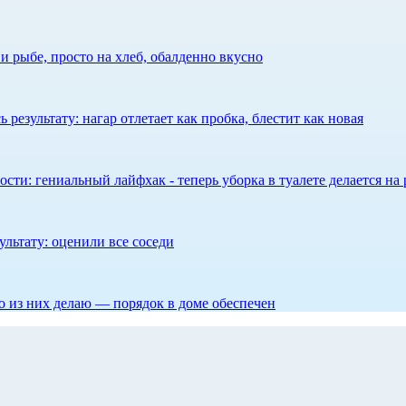
 рыбе, просто на хлеб, обалденно вкусно
результату: нагар отлетает как пробка, блестит как новая
сти: гениальный лайфхак - теперь уборка в туалете делается на 
ультату: оценили все соседи
то из них делаю — порядок в доме обеспечен