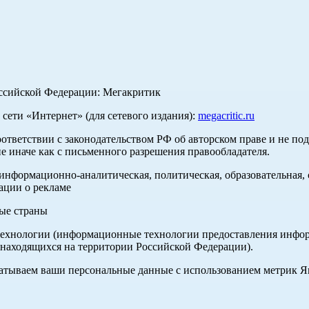
оссийской Федерации: Мегакритик
ети «Интернет» (для сетевого издания):
megacritic.ru
оответствии с законодательством РФ об авторском праве и не по
е иначе как с письменного разрешения правообладателя.
нформационно-аналитическая, политическая, образовательная, с
ации о рекламе
ные страны
хнологии (информационные технологии предоставления информа
 находящихся на территории Российской Федерации).
абатываем ваши персональные данные с использованием метрик 