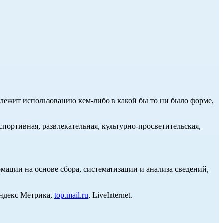
длежит использованию кем-либо в какой бы то ни было форме,
портивная, развлекательная, культурно-просветительская,
ции на основе сбора, систематизации и анализа сведений,
Яндекс Метрика,
top.mail.ru
, LiveInternet.