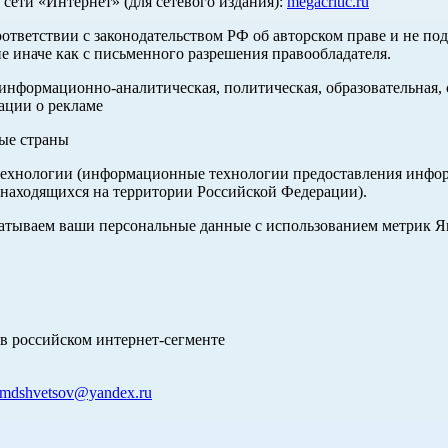
ети «Интернет» (для сетевого издания):
megacritic.ru
оответствии с законодательством РФ об авторском праве и не по
е иначе как с письменного разрешения правообладателя.
нформационно-аналитическая, политическая, образовательная, с
ации о рекламе
ные страны
хнологии (информационные технологии предоставления информа
 находящихся на территории Российской Федерации).
абатываем ваши персональные данные с использованием метрик 
в российском интернет-сегменте
mdshvetsov@yandex.ru