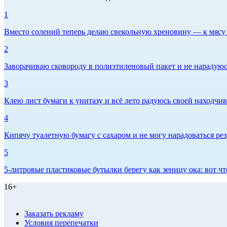
1
Вместо солений теперь делаю свекольную хреновину — к мясу и
2
Заворачиваю сковороду в полиэтиленовый пакет и не нарадуюсь 
3
Клею лист бумаги к унитазу и всё лето радуюсь своей находчиво
4
Кипячу туалетную бумагу с сахаром и не могу нарадоваться рез
5
5-литровые пластиковые бутылки берегу как зеницу ока: вот ч
16+
Заказать рекламу
Условия перепечатки