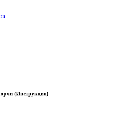
нги
порчи (Инструкция)