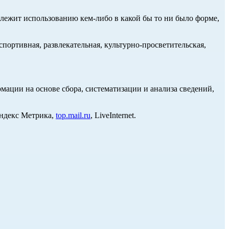
длежит использованию кем-либо в какой бы то ни было форме,
портивная, развлекательная, культурно-просветительская,
ции на основе сбора, систематизации и анализа сведений,
Яндекс Метрика,
top.mail.ru
, LiveInternet.