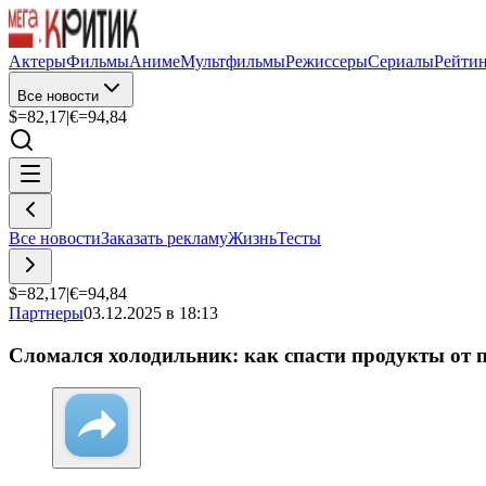
Актеры
Фильмы
Аниме
Мультфильмы
Режиссеры
Сериалы
Рейти
Все новости
$=
82,17
|
€=
94,84
Все новости
Заказать рекламу
Жизнь
Тесты
$=
82,17
|
€=
94,84
Партнеры
03.12.2025 в 18:13
Сломался холодильник: как спасти продукты от 