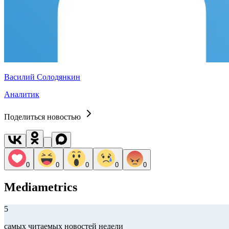
Василий Солодянкин
Аналитик
Поделиться новостью
0
0
0
0
0
Mediametrics
5
самых читаемых новостей недели