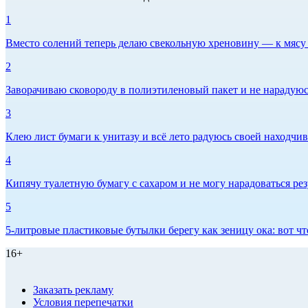
1
Вместо солений теперь делаю свекольную хреновину — к мясу и
2
Заворачиваю сковороду в полиэтиленовый пакет и не нарадуюсь 
3
Клею лист бумаги к унитазу и всё лето радуюсь своей находчиво
4
Кипячу туалетную бумагу с сахаром и не могу нарадоваться рез
5
5-литровые пластиковые бутылки берегу как зеницу ока: вот ч
16+
Заказать рекламу
Условия перепечатки