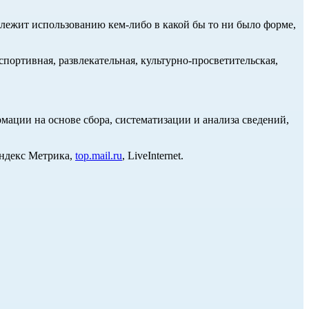
длежит использованию кем-либо в какой бы то ни было форме,
портивная, развлекательная, культурно-просветительская,
ции на основе сбора, систематизации и анализа сведений,
Яндекс Метрика,
top.mail.ru
, LiveInternet.