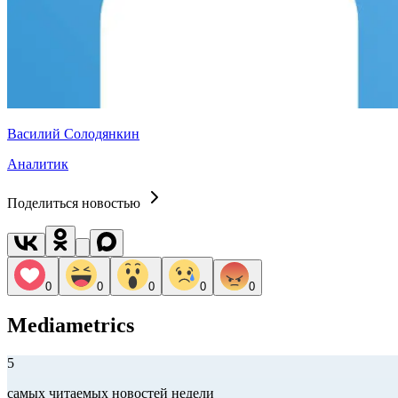
Василий Солодянкин
Аналитик
Поделиться новостью
0
0
0
0
0
Mediametrics
5
самых читаемых новостей недели