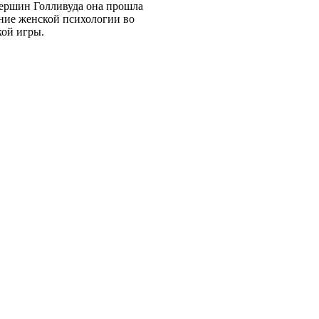
 вершин Голливуда она прошла
ание женской психологии во
кой игры.