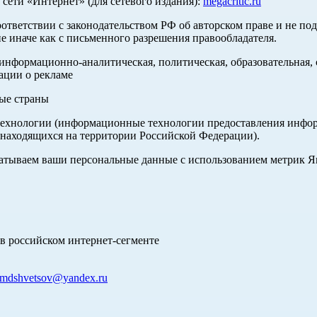
ети «Интернет» (для сетевого издания):
megacritic.ru
оответствии с законодательством РФ об авторском праве и не по
е иначе как с письменного разрешения правообладателя.
нформационно-аналитическая, политическая, образовательная, с
ации о рекламе
ные страны
хнологии (информационные технологии предоставления информа
 находящихся на территории Российской Федерации).
абатываем ваши персональные данные с использованием метрик 
в российском интернет-сегменте
mdshvetsov@yandex.ru