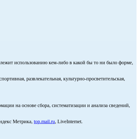
длежит использованию кем-либо в какой бы то ни было форме,
портивная, развлекательная, культурно-просветительская,
ции на основе сбора, систематизации и анализа сведений,
Яндекс Метрика,
top.mail.ru
, LiveInternet.