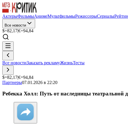
Актеры
Фильмы
Аниме
Мультфильмы
Режиссеры
Сериалы
Рейти
Все новости
$=
82,17
|
€=
94,84
Все новости
Заказать рекламу
Жизнь
Тесты
$=
82,17
|
€=
94,84
Партнеры
07.01.2026 в 22:20
Ребекка Холл: Путь от наследницы театральной д