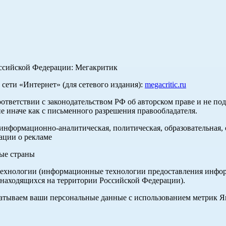
оссийской Федерации: Мегакритик
ети «Интернет» (для сетевого издания):
megacritic.ru
оответствии с законодательством РФ об авторском праве и не по
е иначе как с письменного разрешения правообладателя.
нформационно-аналитическая, политическая, образовательная, с
ации о рекламе
ные страны
хнологии (информационные технологии предоставления информа
 находящихся на территории Российской Федерации).
абатываем ваши персональные данные с использованием метрик 