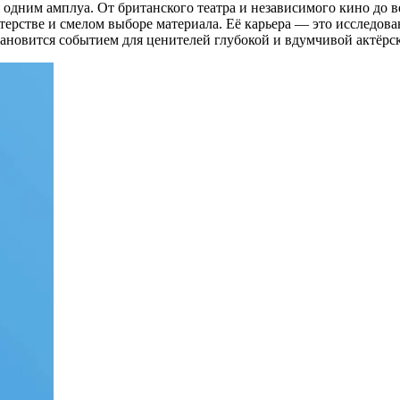
я одним амплуа. От британского театра и независимого кино до
стерстве и смелом выборе материала. Её карьера — это исследов
тановится событием для ценителей глубокой и вдумчивой актёрс