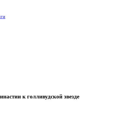
нги
инастии к голливудской звезде