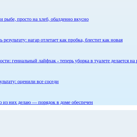
 рыбе, просто на хлеб, обалденно вкусно
результату: нагар отлетает как пробка, блестит как новая
сти: гениальный лайфхак - теперь уборка в туалете делается на 
ультату: оценили все соседи
то из них делаю — порядок в доме обеспечен