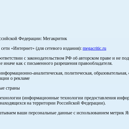
оссийской Федерации: Мегакритик
ети «Интернет» (для сетевого издания):
megacritic.ru
оответствии с законодательством РФ об авторском праве и не по
е иначе как с письменного разрешения правообладателя.
нформационно-аналитическая, политическая, образовательная, с
ации о рекламе
ные страны
хнологии (информационные технологии предоставления информа
 находящихся на территории Российской Федерации).
абатываем ваши персональные данные с использованием метрик 