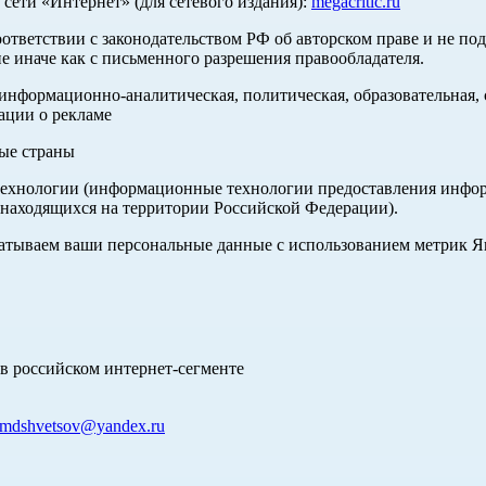
ети «Интернет» (для сетевого издания):
megacritic.ru
оответствии с законодательством РФ об авторском праве и не по
е иначе как с письменного разрешения правообладателя.
нформационно-аналитическая, политическая, образовательная, с
ации о рекламе
ные страны
хнологии (информационные технологии предоставления информа
 находящихся на территории Российской Федерации).
абатываем ваши персональные данные с использованием метрик 
в российском интернет-сегменте
mdshvetsov@yandex.ru