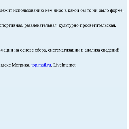
длежит использованию кем-либо в какой бы то ни было форме,
портивная, развлекательная, культурно-просветительская,
ции на основе сбора, систематизации и анализа сведений,
Яндекс Метрика,
top.mail.ru
, LiveInternet.