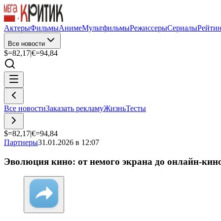
Актеры
Фильмы
Аниме
Мультфильмы
Режиссеры
Сериалы
Рейти
Все новости
$=
82,17
|
€=
94,84
Все новости
Заказать рекламу
Жизнь
Тесты
$=
82,17
|
€=
94,84
Партнеры
31.01.2026 в 12:07
Эволюция кино: от немого экрана до онлайн-кино