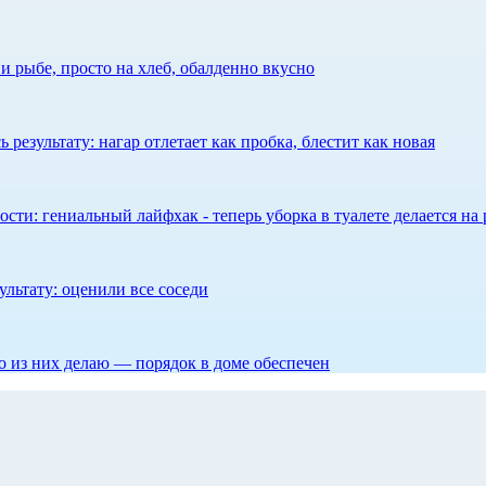
 рыбе, просто на хлеб, обалденно вкусно
результату: нагар отлетает как пробка, блестит как новая
сти: гениальный лайфхак - теперь уборка в туалете делается на 
ультату: оценили все соседи
то из них делаю — порядок в доме обеспечен