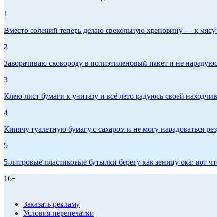
1
Вместо солений теперь делаю свекольную хреновину — к мясу и
2
Заворачиваю сковороду в полиэтиленовый пакет и не нарадуюсь 
3
Клею лист бумаги к унитазу и всё лето радуюсь своей находчиво
4
Кипячу туалетную бумагу с сахаром и не могу нарадоваться рез
5
5-литровые пластиковые бутылки берегу как зеницу ока: вот ч
16+
Заказать рекламу
Условия перепечатки