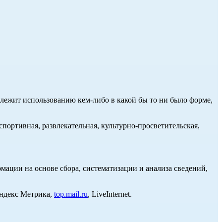
длежит использованию кем-либо в какой бы то ни было форме,
портивная, развлекательная, культурно-просветительская,
ции на основе сбора, систематизации и анализа сведений,
Яндекс Метрика,
top.mail.ru
, LiveInternet.