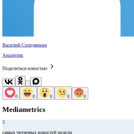
Василий Солодянкин
Аналитик
Поделиться новостью
0
0
0
0
0
Mediametrics
5
самых читаемых новостей недели