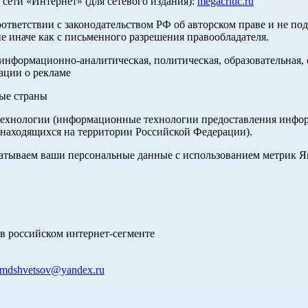
ети «Интернет» (для сетевого издания):
megacritic.ru
оответствии с законодательством РФ об авторском праве и не по
е иначе как с письменного разрешения правообладателя.
нформационно-аналитическая, политическая, образовательная, с
ации о рекламе
ные страны
хнологии (информационные технологии предоставления информа
 находящихся на территории Российской Федерации).
абатываем ваши персональные данные с использованием метрик 
в российском интернет-сегменте
mdshvetsov@yandex.ru