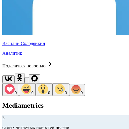
Василий Солодянкин
Аналитик
Поделиться новостью
0
0
0
0
0
Mediametrics
5
самых читаемых новостей недели