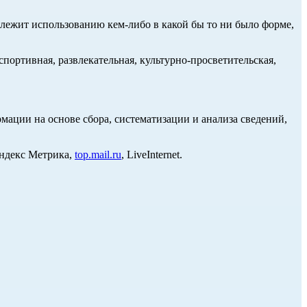
длежит использованию кем-либо в какой бы то ни было форме,
портивная, развлекательная, культурно-просветительская,
ции на основе сбора, систематизации и анализа сведений,
Яндекс Метрика,
top.mail.ru
, LiveInternet.