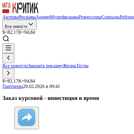
Актеры
Фильмы
Аниме
Мультфильмы
Режиссеры
Сериалы
Рейти
Все новости
$=
82,17
|
€=
94,84
Все новости
Заказать рекламу
Жизнь
Тесты
$=
82,17
|
€=
94,84
Партнеры
20.02.2026 в 09:41
Заказ курсовой - инвестиция в время