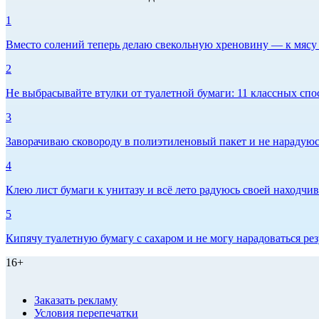
1
Вместо солений теперь делаю свекольную хреновину — к мясу и
2
Не выбрасывайте втулки от туалетной бумаги: 11 классных спо
3
Заворачиваю сковороду в полиэтиленовый пакет и не нарадуюсь 
4
Клею лист бумаги к унитазу и всё лето радуюсь своей находчиво
5
Кипячу туалетную бумагу с сахаром и не могу нарадоваться рез
16+
Заказать рекламу
Условия перепечатки