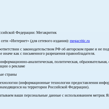
оссийской Федерации: Мегакритик
ети «Интернет» (для сетевого издания):
megacritic.ru
оответствии с законодательством РФ об авторском праве и не по
е иначе как с письменного разрешения правообладателя.
нформационно-аналитическая, политическая, образовательная, с
ации о рекламе
ные страны
хнологии (информационные технологии предоставления информа
 находящихся на территории Российской Федерации).
абатываем ваши персональные данные с использованием метрик 