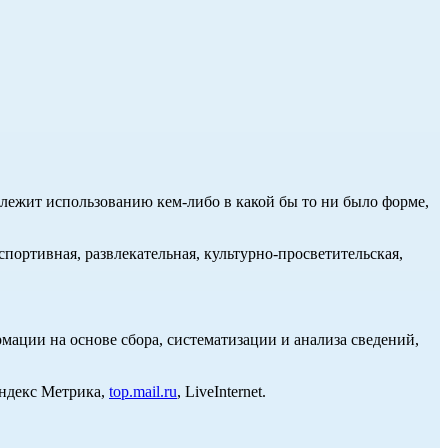
длежит использованию кем-либо в какой бы то ни было форме,
портивная, развлекательная, культурно-просветительская,
ции на основе сбора, систематизации и анализа сведений,
Яндекс Метрика,
top.mail.ru
, LiveInternet.