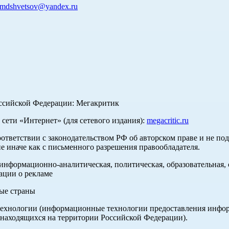
mdshvetsov@yandex.ru
оссийской Федерации: Мегакритик
ети «Интернет» (для сетевого издания):
megacritic.ru
оответствии с законодательством РФ об авторском праве и не по
е иначе как с письменного разрешения правообладателя.
нформационно-аналитическая, политическая, образовательная, с
ации о рекламе
ные страны
хнологии (информационные технологии предоставления информа
 находящихся на территории Российской Федерации).