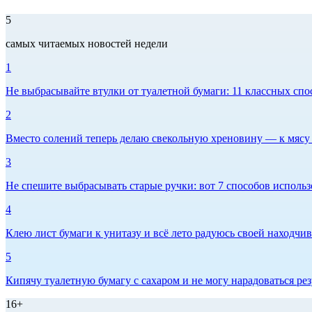
5
самых читаемых новостей недели
1
Не выбрасывайте втулки от туалетной бумаги: 11 классных спо
2
Вместо солений теперь делаю свекольную хреновину — к мясу и
3
Не спешите выбрасывать старые ручки: вот 7 способов использо
4
Клею лист бумаги к унитазу и всё лето радуюсь своей находчиво
5
Кипячу туалетную бумагу с сахаром и не могу нарадоваться рез
16+