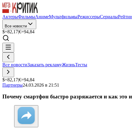
Актеры
Фильмы
Аниме
Мультфильмы
Режиссеры
Сериалы
Рейти
Все новости
$=
82,17
|
€=
94,84
Все новости
Заказать рекламу
Жизнь
Тесты
$=
82,17
|
€=
94,84
Партнеры
24.03.2026 в 21:51
Почему смартфон быстро разряжается и как это 