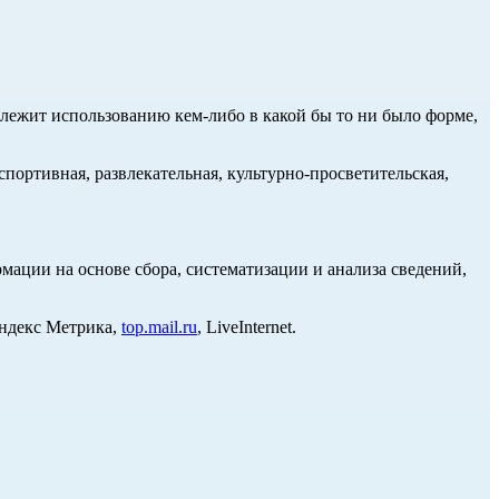
длежит использованию кем-либо в какой бы то ни было форме,
портивная, развлекательная, культурно-просветительская,
ции на основе сбора, систематизации и анализа сведений,
Яндекс Метрика,
top.mail.ru
, LiveInternet.