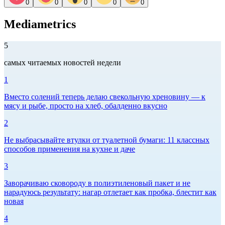
0
0
0
0
0
Mediametrics
5
самых читаемых новостей недели
1
Вместо солений теперь делаю свекольную хреновину — к
мясу и рыбе, просто на хлеб, обалденно вкусно
2
Не выбрасывайте втулки от туалетной бумаги: 11 классных
способов применения на кухне и даче
3
Заворачиваю сковороду в полиэтиленовый пакет и не
нарадуюсь результату: нагар отлетает как пробка, блестит как
новая
4