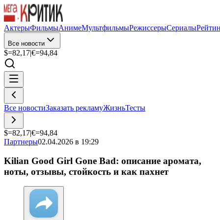
Актеры
Фильмы
Аниме
Мультфильмы
Режиссеры
Сериалы
Рейти
Все новости
$=
82,17
|
€=
94,84
Все новости
Заказать рекламу
Жизнь
Тесты
$=
82,17
|
€=
94,84
Партнеры
02.04.2026 в 19:29
Kilian Good Girl Gone Bad: описание аромата,
ноты, отзывы, стойкость и как пахнет