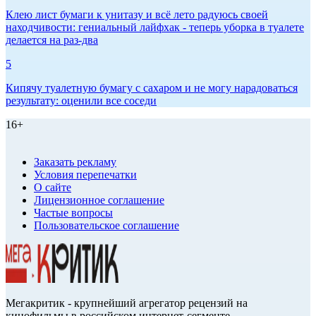
Клею лист бумаги к унитазу и всё лето радуюсь своей
находчивости: гениальный лайфхак - теперь уборка в туалете
делается на раз-два
5
Кипячу туалетную бумагу с сахаром и не могу нарадоваться
результату: оценили все соседи
16+
Заказать рекламу
Условия перепечатки
О сайте
Лицензионное соглашение
Частые вопросы
Пользовательское соглашение
Мегакритик - крупнейший агрегатор рецензий на
кинофильмы в российском интернет-сегменте