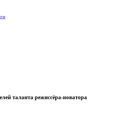
нги
лей таланта режиссёра-новатора