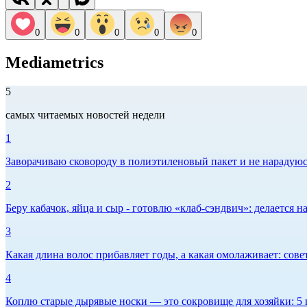
0
0
0
0
0
Mediametrics
5
самых читаемых новостей недели
1
Заворачиваю сковороду в полиэтиленовый пакет и не нарадуюсь 
2
Беру кабачок, яйца и сыр - готовлю «клаб-сэндвич»: делается на
3
Какая длина волос прибавляет годы, а какая омолаживает: сов
4
Коплю старые дырявые носки — это сокровище для хозяйки: 5 п