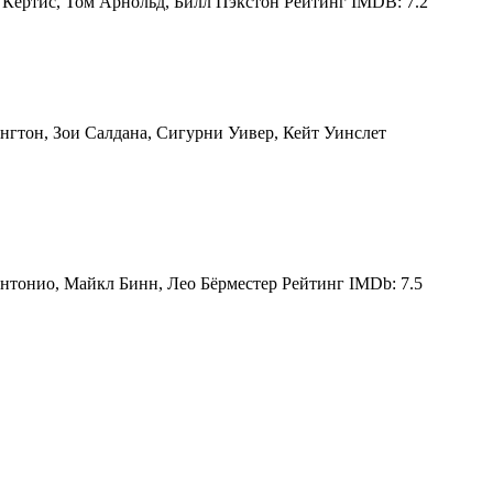
Кёртис, Том Арнольд, Билл Пэкстон Рейтинг IMDB: 7.2
гтон, Зои Салдана, Сигурни Уивер, Кейт Уинслет
нтонио, Майкл Бинн, Лео Бёрместер Рейтинг IMDb: 7.5