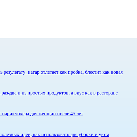
результату: нагар отлетает как пробка, блестит как новая
 раз-два и из простых продуктов, а вкус как в ресторане
ет парикмахера для женщин после 45 лет
олезных идей, как использовать для уборки и уюта