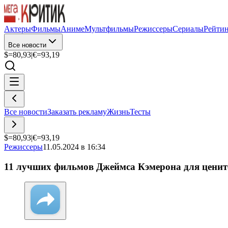
Актеры
Фильмы
Аниме
Мультфильмы
Режиссеры
Сериалы
Рейти
Все новости
$=
80,93
|
€=
93,19
Все новости
Заказать рекламу
Жизнь
Тесты
$=
80,93
|
€=
93,19
Режиссеры
11.05.2024 в 16:34
11 лучших фильмов Джеймса Кэмерона для цените