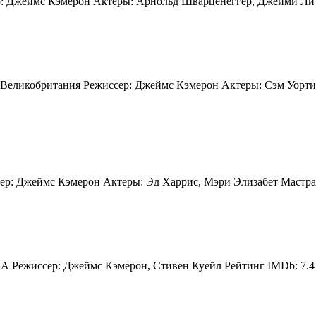
р: Джеймс Кэмерон Актеры: Арнольд Шварценеггер, Джейми Ли 
Великобритания Режиссер: Джеймс Кэмерон Актеры: Сэм Уортин
ер: Джеймс Кэмерон Актеры: Эд Харрис, Мэри Элизабет Мастра
 Режиссер: Джеймс Кэмерон, Стивен Куейл Рейтинг IMDb: 7.4