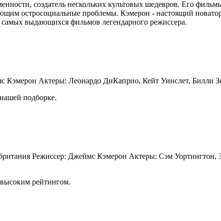
енности, создатель нескольких культовых шедевров. Его филь
ющим остросоциальные проблемы. Кэмерон - настоящий новатор
1 самых выдающихся фильмов легендарного режиссера.
 Кэмерон Актеры: Леонардо ДиКаприо, Кейт Уинслет, Билли Зе
 нашей подборке.
британия Режиссер: Джеймс Кэмерон Актеры: Сэм Уортингтон, 
 высоким рейтингом.