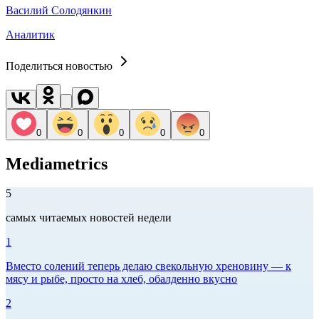
Василий Солодянкин
Аналитик
Поделиться новостью
0
0
0
0
0
Mediametrics
5
самых читаемых новостей недели
1
Вместо солений теперь делаю свекольную хреновину — к
мясу и рыбе, просто на хлеб, обалденно вкусно
2