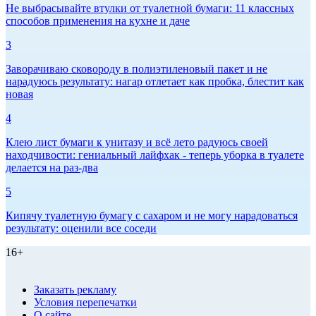
Не выбрасывайте втулки от туалетной бумаги: 11 классных
способов применения на кухне и даче
3
Заворачиваю сковороду в полиэтиленовый пакет и не
нарадуюсь результату: нагар отлетает как пробка, блестит как
новая
4
Клею лист бумаги к унитазу и всё лето радуюсь своей
находчивости: гениальный лайфхак - теперь уборка в туалете
делается на раз-два
5
Кипячу туалетную бумагу с сахаром и не могу нарадоваться
результату: оценили все соседи
16+
Заказать рекламу
Условия перепечатки
О сайте