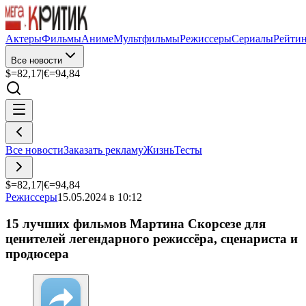
Актеры
Фильмы
Аниме
Мультфильмы
Режиссеры
Сериалы
Рейти
Все новости
$=
82,17
|
€=
94,84
Все новости
Заказать рекламу
Жизнь
Тесты
$=
82,17
|
€=
94,84
Режиссеры
15.05.2024 в 10:12
15 лучших фильмов Мартина Скорсезе для
ценителей легендарного режиссёра, сценариста и
продюсера