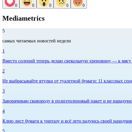
0
0
0
0
0
Mediametrics
5
самых читаемых новостей недели
1
Вместо солений теперь делаю свекольную хреновину — к мясу и
2
Не выбрасывайте втулки от туалетной бумаги: 11 классных спо
3
Заворачиваю сковороду в полиэтиленовый пакет и не нарадуюсь 
4
Клею лист бумаги к унитазу и всё лето радуюсь своей находчиво
5