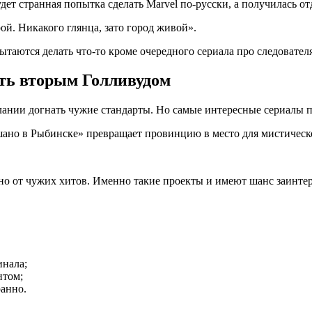
т странная попытка сделать Marvel по-русски, а получилась от
й. Никакого глянца, зато город живой».
ытаются делать что-то кроме очередного сериала про следовател
ать вторым Голливудом
лании догнать чужие стандарты. Но самые интересные сериалы п
ано в Рыбинске» превращает провинцию в место для мистическо
но от чужих хитов. Именно такие проекты и имеют шанс заинтер
инала;
итом;
ранно.