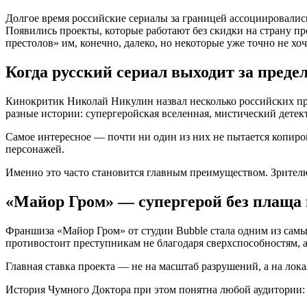
Долгое время российские сериалы за границей ассоциировалис
Появились проекты, которые работают без скидки на страну п
престолов» им, конечно, далеко, но некоторые уже точно не хоч
Когда русский сериал выходит за пред
Кинокритик Николай Никулин назвал несколько российских про
разные истории: супергеройская вселенная, мистический детек
Самое интересное — почти ни один из них не пытается копиро
персонажей.
Именно это часто становится главным преимуществом. Зрителю
«Майор Гром» — супергерой без плаща 
Франшиза «Майор Гром» от студии Bubble стала одним из сам
противостоит преступникам не благодаря сверхспособностям, а 
Главная ставка проекта — не на масштаб разрушений, а на лок
История Чумного Доктора при этом понятна любой аудитории: