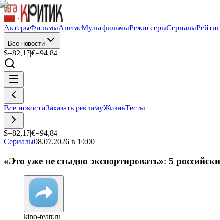
Актеры
Фильмы
Аниме
Мультфильмы
Режиссеры
Сериалы
Рейти
Все новости
$=
82,17
|
€=
94,84
Все новости
Заказать рекламу
Жизнь
Тесты
$=
82,17
|
€=
94,84
Сериалы
08.07.2026 в 10:00
«Это уже не стыдно экспортировать»: 5 российски
kino-teatr.ru