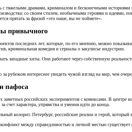
ь с тяжелыми драмами, криминалом и бесконечными историями п
роизводства: со своим стилем, необычными героями и идеями, п
ется прятать за фразой «это наше, вы не поймете».
елы привычного
ектов последних лет, которые, по его мнению, можно показыва
тив, криминальная комедия и сериалы о закулисье индустрии.
вать западные хиты. Они работают через собственную реальност
 за рубежом интереснее увидеть чужой взгляд на мир, чем очер
и пафоса
ых заметных российских экспериментов с комиксами. В центре 
за счет характера, упрямства и умения идти до конца.
альный колорит. Петербург, российские реалии и герой, который
 конфликт между справедливостью и личной местью существует 