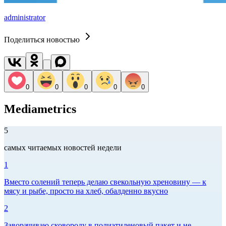
administrator
Поделиться новостью
0
0
0
0
0
Mediametrics
5
самых читаемых новостей недели
1
Вместо солений теперь делаю свекольную хреновину — к
мясу и рыбе, просто на хлеб, обалденно вкусно
2
Заворачиваю сковороду в полиэтиленовый пакет и не