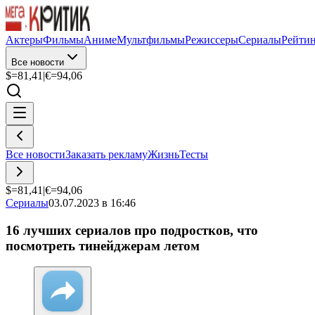
Актеры
Фильмы
Аниме
Мультфильмы
Режиссеры
Сериалы
Рейти
Все новости
$=
81,41
|
€=
94,06
Все новости
Заказать рекламу
Жизнь
Тесты
$=
81,41
|
€=
94,06
Сериалы
03.07.2023 в 16:46
16 лучших сериалов про подростков, что
посмотреть тинейджерам летом