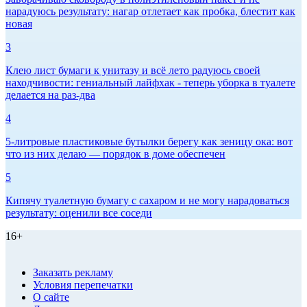
нарадуюсь результату: нагар отлетает как пробка, блестит как
новая
3
Клею лист бумаги к унитазу и всё лето радуюсь своей
находчивости: гениальный лайфхак - теперь уборка в туалете
делается на раз-два
4
5-литровые пластиковые бутылки берегу как зеницу ока: вот
что из них делаю — порядок в доме обеспечен
5
Кипячу туалетную бумагу с сахаром и не могу нарадоваться
результату: оценили все соседи
16+
Заказать рекламу
Условия перепечатки
О сайте