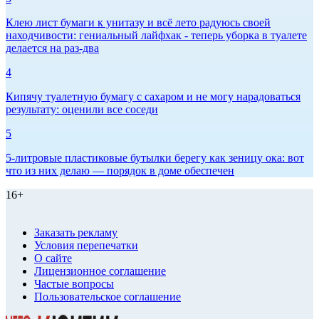
Клею лист бумаги к унитазу и всё лето радуюсь своей
находчивости: гениальный лайфхак - теперь уборка в туалете
делается на раз-два
4
Кипячу туалетную бумагу с сахаром и не могу нарадоваться
результату: оценили все соседи
5
5-литровые пластиковые бутылки берегу как зеницу ока: вот
что из них делаю — порядок в доме обеспечен
16+
Заказать рекламу
Условия перепечатки
О сайте
Лицензионное соглашение
Частые вопросы
Пользовательское соглашение