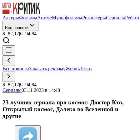
Актеры
Фильмы
Аниме
Мультфильмы
Режиссеры
Сериалы
Рейти
Все новости
$=
82,17
|
€=
94,84
Все новости
Заказать рекламу
Жизнь
Тесты
$=
82,17
|
€=
94,84
Сериалы
03.11.2023 в 14:48
23 лучших сериала про космос: Доктор Кто,
Открытый космос, Далеко во Вселенной и
другие