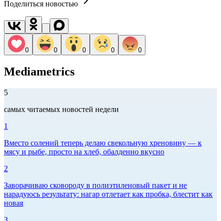
Поделиться новостью
0
0
0
0
0
Mediametrics
5
самых читаемых новостей недели
1
Вместо солений теперь делаю свекольную хреновину — к
мясу и рыбе, просто на хлеб, обалденно вкусно
2
Заворачиваю сковороду в полиэтиленовый пакет и не
нарадуюсь результату: нагар отлетает как пробка, блестит как
новая
3