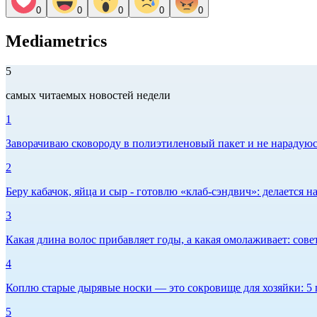
0
0
0
0
0
Mediametrics
5
самых читаемых новостей недели
1
Заворачиваю сковороду в полиэтиленовый пакет и не нарадуюсь 
2
Беру кабачок, яйца и сыр - готовлю «клаб-сэндвич»: делается на
3
Какая длина волос прибавляет годы, а какая омолаживает: сов
4
Коплю старые дырявые носки — это сокровище для хозяйки: 5 п
5