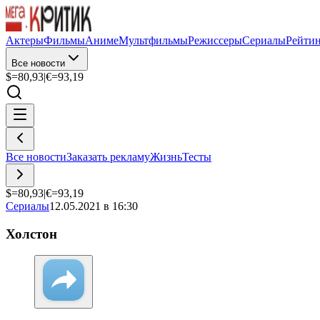
Актеры
Фильмы
Аниме
Мультфильмы
Режиссеры
Сериалы
Рейти
Все новости
$=
80,93
|
€=
93,19
Все новости
Заказать рекламу
Жизнь
Тесты
$=
80,93
|
€=
93,19
Сериалы
12.05.2021 в 16:30
Холстон