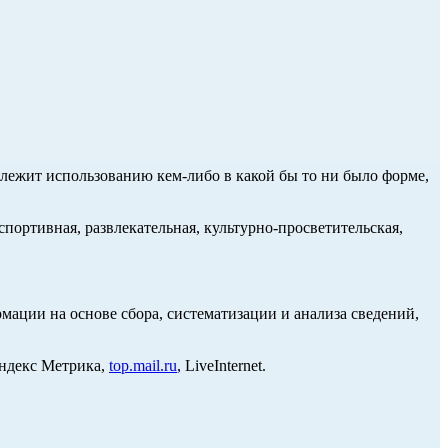
длежит использованию кем-либо в какой бы то ни было форме,
портивная, развлекательная, культурно-просветительская,
ции на основе сбора, систематизации и анализа сведений,
Яндекс Метрика,
top.mail.ru
, LiveInternet.