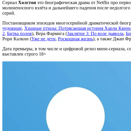
Сериал
Холстон
это биографическая драма от Netflix про перв
молниеносного взлёта и дальнейшего падения после недолгого
серий.
Постановщиком эпизодов многосерийной драматической биогр
чудовище
,
Хищные птицы: Потрясающая история Харли Квин
2
,
Битва полов
), Вера Фармига (
Заклятие 3: По воле дьявола
,
Би
Рори Калкин (
Уже не дети
,
Роскошная жизнь
), а также Джан Ф
Дата премьеры, в том числе и цифровой релиз мини-сериала, с
выставлен строго 18+