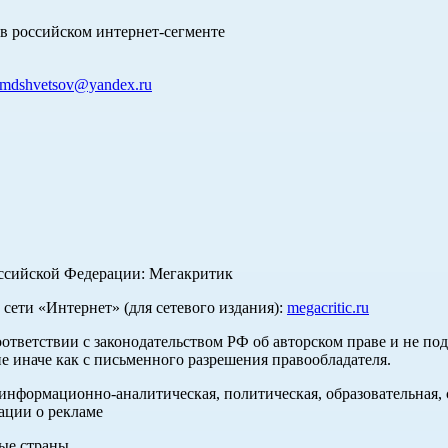
в российском интернет-сегменте
mdshvetsov@yandex.ru
оссийской Федерации: Мегакритик
ети «Интернет» (для сетевого издания):
megacritic.ru
оответствии с законодательством РФ об авторском праве и не по
е иначе как с письменного разрешения правообладателя.
нформационно-аналитическая, политическая, образовательная, с
ации о рекламе
ные страны