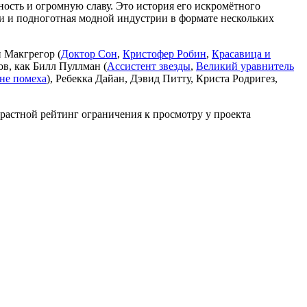
ность и огромную славу. Это история его искромётного
ни и подноготная модной индустрии в формате нескольких
 Макгрегор (
Доктор Сон
,
Кристофер Робин
,
Красавица и
ов, как Билл Пуллман (
Ассистент звезды
,
Великий уравнитель
 не помеха
), Ребекка Дайан, Дэвид Питту, Криста Родригез,
зрастной рейтинг ограничения к просмотру у проекта