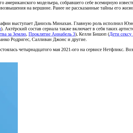
ого американского модельера, собравшего себе всемирную извест
 возвышения на вершине. Ранее не рассказанные тайны его жиз
афии выступает Даниэль Минахан. Главную роль исполнил Юэн
н
). Актёрский состав сериала также включает в себя таких артист
тва за Землю
,
Проклятие Аннабель 3
), Келли Бишоп (
Дети сексу
ранко Родригес, Салливан Джонс и другие.
остоялась четырнадцатого мая 2021-ого на сервисе Нетфликс. Во