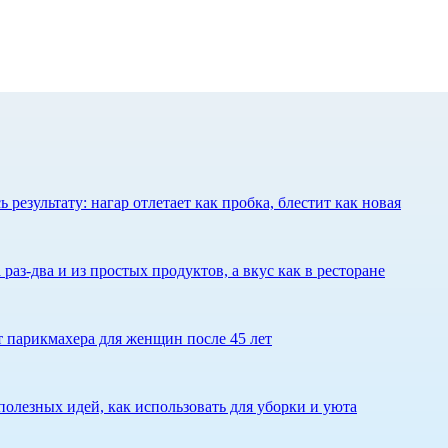
результату: нагар отлетает как пробка, блестит как новая
 раз-два и из простых продуктов, а вкус как в ресторане
ет парикмахера для женщин после 45 лет
олезных идей, как использовать для уборки и уюта