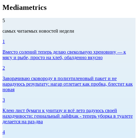
Mediametrics
5
самых читаемых новостей недели
1
Вместо солений теперь делаю свекольную хреновину — к
мясу и рыбе, просто на хлеб, обалденно вкусно
2
Заворачиваю сковороду в полиэтиленовый пакет и не
нарадуюсь результату: нагар отлетает как пробка, блестит как
новая
3
Клею лист бумаги к унитазу и всё лето радуюсь своей
находчивости: гениальный лайфхак - теперь уборка в туалете
делается на раз-два
4