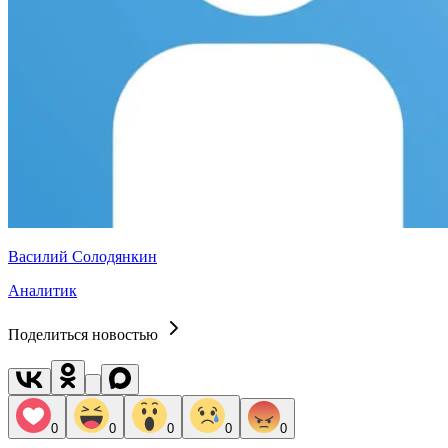
Василий Солодянкин
Аналитик
Поделиться новостью
0
0
0
0
0