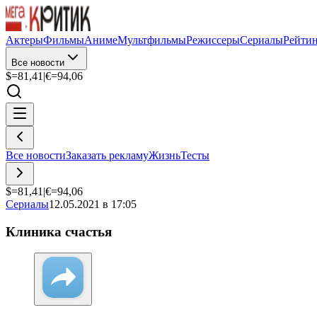
Актеры
Фильмы
Аниме
Мультфильмы
Режиссеры
Сериалы
Рейти
Все новости
$=
81,41
|
€=
94,06
Все новости
Заказать рекламу
Жизнь
Тесты
$=
81,41
|
€=
94,06
Сериалы
12.05.2021 в 17:05
Клиника счастья