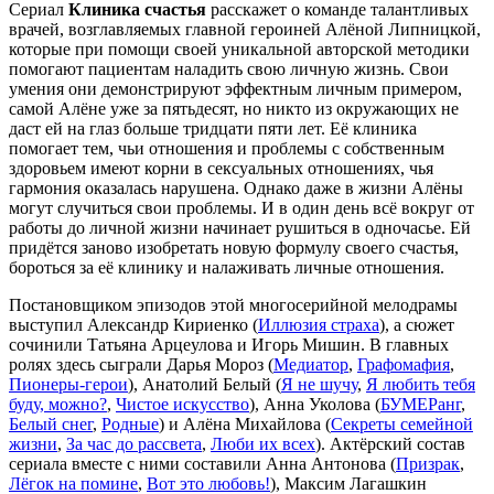
Сериал
Клиника счастья
расскажет о команде талантливых
врачей, возглавляемых главной героиней Алёной Липницкой,
которые при помощи своей уникальной авторской методики
помогают пациентам наладить свою личную жизнь. Свои
умения они демонстрируют эффектным личным примером,
самой Алёне уже за пятьдесят, но никто из окружающих не
даст ей на глаз больше тридцати пяти лет. Её клиника
помогает тем, чьи отношения и проблемы с собственным
здоровьем имеют корни в сексуальных отношениях, чья
гармония оказалась нарушена. Однако даже в жизни Алёны
могут случиться свои проблемы. И в один день всё вокруг от
работы до личной жизни начинает рушиться в одночасье. Ей
придётся заново изобретать новую формулу своего счастья,
бороться за её клинику и налаживать личные отношения.
Постановщиком эпизодов этой многосерийной мелодрамы
выступил Александр Кириенко (
Иллюзия страха
), а сюжет
сочинили Татьяна Арцеулова и Игорь Мишин. В главных
ролях здесь сыграли Дарья Мороз (
Медиатор
,
Графомафия
,
Пионеры-герои
), Анатолий Белый (
Я не шучу
,
Я любить тебя
буду, можно?
,
Чистое искусство
), Анна Уколова (
БУМЕРанг
,
Белый снег
,
Родные
) и Алёна Михайлова (
Секреты семейной
жизни
,
За час до рассвета
,
Люби их всех
). Актёрский состав
сериала вместе с ними составили Анна Антонова (
Призрак
,
Лёгок на помине
,
Вот это любовь!
), Максим Лагашкин