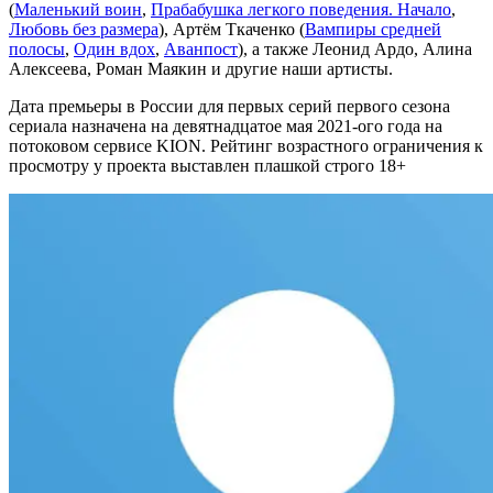
(
Маленький воин
,
Прабабушка легкого поведения. Начало
,
Любовь без размера
), Артём Ткаченко (
Вампиры средней
полосы
,
Один вдох
,
Аванпост
), а также Леонид Ардо, Алина
Алексеева, Роман Маякин и другие наши артисты.
Дата премьеры в России для первых серий первого сезона
сериала назначена на девятнадцатое мая 2021-ого года на
потоковом сервисе KION. Рейтинг возрастного ограничения к
просмотру у проекта выставлен плашкой строго 18+