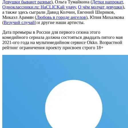
Девушки бывают разные
), Ольга Тумайкина (
Детки напрокат
,
Одноклассники.ru: НаCLICKай удачу
,
О чём молчат девушки
),
а также здесь сыграли Давид Колчин, Евгений Шириков,
Микаэл Арамян (
Любовь в городе ангелов
), Юлия Михалкова
(
Везучий случай
) и другие наши артисты.
Дата премьеры в России для первого сезона этого
комедийного сериала должна состояться двадцать пятого мая
2021-ого года на мультимедийном сервисе Okko. Возрастной
рейтинг ограничения проекту присвоен строго 18+