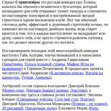
Сериал
Стриптизёры
это русская комедия про Толика,
казалось бы обычного незаметного бухгалтера, который
неожиданно для себя открывает талант танцора и становится
по-настоящему популярной и востребованной звездой
стриптиза в одном московском клубе. Вот так обычный
счетовод днём, эффектный и душевный стриптизёр ночью, он
начинает вести настоящую двойную жизнь, ведь секрет
кроется в том, что в каждое выступление он вкладывает всю
душу, самого себя, а не просто стремится развлечь публику,
как это делают многие другие его коллеги.
Постановщиком эпизодов этой многосерийной комедии
выступил Гайк Асатрян, поучаствовавший и в написании
сценария для серий вместе с Андреем Гавриловым
(
Защитники
,
Голоса большой страны
,
Мафия: Игра на
выживание
) и Гариком Петросяном. В продюсерах проекта
числится Сарик Андреасян (
В активном поиске
,
Нагиев на
каникулах
,
Гудбай, Америка
).
Актёрский состав сериала возглавляет Дмитрий Власкин
(
Номер один
,
Девушки бывают разные
,
Эластико
), а
компанию ему здесь в главных ролях составляют: Эвелина
Блёданс (
Смешанные чувства
,
Стэп бай стэп
,
Платон
),
Дмитрий Красилов, Наталия Медведева (
Помню – не помню!
,
30 свиданий
,
Приличные люди
), Елизавета Моряк (
Робо
,