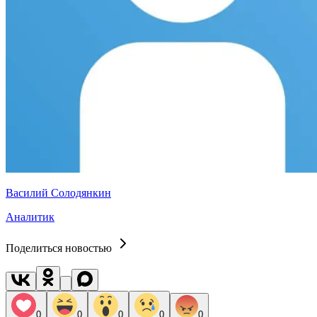
Василий Солодянкин
Аналитик
Поделиться новостью
0
0
0
0
0