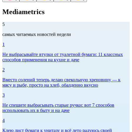
Mediametrics
5
самых читаемых новостей недели
1
Не выбрасывайте втулки от туалетной бумаги: 11 классных
способов применения на кухне и даче
2
Вместо солений теперь делаю свекольную хреновину — к
мясу и рыбе, просто на хлеб, обалденно вкусно
3
Не спешите выбрасывать старые ручки: вот 7 способов
использовать их в быту и на даче
4
Клею лист бумаги к унитазу и всё лето радуюсь своей