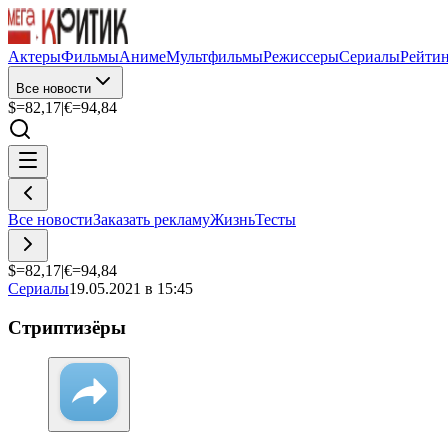
Актеры
Фильмы
Аниме
Мультфильмы
Режиссеры
Сериалы
Рейти
Все новости
$=
82,17
|
€=
94,84
Все новости
Заказать рекламу
Жизнь
Тесты
$=
82,17
|
€=
94,84
Сериалы
19.05.2021 в 15:45
Стриптизёры