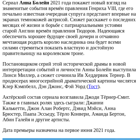
Сериал
Анна Болейн
2021 года покажет новый взгляд на
знаменитые события времён правления Генриха VIII, где его
печально известная очередная супруга предстанет впервые на
экранах темнокожей актрисой. Сюжет расскажет о последних
месяцах её жизни и борьбе с патриархальными устоями
старой Англии времён правления Тюдоров. Надеющаяся
обеспечить хорошее будущее своей дочери и отчаянно
мечтающая родить королю наследника она будет всеми
силами стремиться показать властную и достойную
правительницу на королевском троне.
Постановщиком серий этой исторической драмы в новой
интерпретации событий и личности Анны Болейн выступила
Линси Миллер, а сюжет сочинила Ив Хеддервик Тернер. В
продюсерах многосерийной драматической картины числятся
Клер Кэмпбелл, Дэн Джонс, Фэй Уорд (
Тост
).
Актёрский состав сериала возглавила Джоди Тёрнер-Смит.
Также в главных ролях здесь сыграли: Джанни
Калькетти, Джон Алан Робертс, Дэвид Мэйси, Анна
Брюстер, Паапа Эссьеду, Тёрло Конвери, Аманда Бертон,
Абин Галейя и другие артисты.
Дата премьеры назначена на первое июня 2021 года.