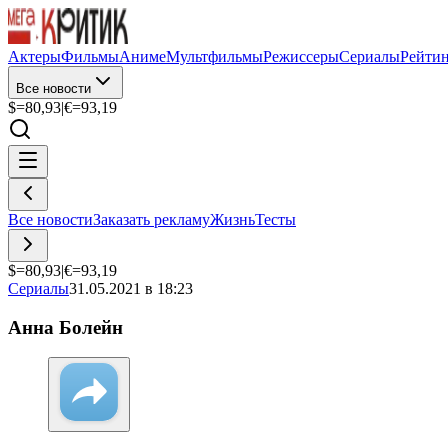
Актеры
Фильмы
Аниме
Мультфильмы
Режиссеры
Сериалы
Рейти
Все новости
$=
80,93
|
€=
93,19
Все новости
Заказать рекламу
Жизнь
Тесты
$=
80,93
|
€=
93,19
Сериалы
31.05.2021 в 18:23
Анна Болейн