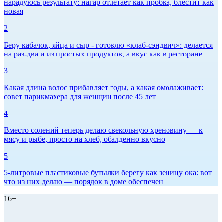
нарадуюсь результату: нагар отлетает как пробка, блестит как
новая
2
Беру кабачок, яйца и сыр - готовлю «клаб-сэндвич»: делается
на раз-два и из простых продуктов, а вкус как в ресторане
3
Какая длина волос прибавляет годы, а какая омолаживает:
совет парикмахера для женщин после 45 лет
4
Вместо солений теперь делаю свекольную хреновину — к
мясу и рыбе, просто на хлеб, обалденно вкусно
5
5-литровые пластиковые бутылки берегу как зеницу ока: вот
что из них делаю — порядок в доме обеспечен
16+