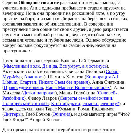
Сериал
Обоюдное согласие
расскажет о том, как молодая
учительница Анна однажды пребывает к старым друзьям на
вечеринку. Ночь она проводит на роскошной яхте, а по утру
прыгает за борт, и из мора выбирается на берег вся в синяках,
составляя заявление об изнасиловании. В совершении
преступления она обвиняет своих друзей, а дело разрастается
слухами в масштабный резонанс, ведь те, кто был на яхте,
весьма влиятельные и публичные люди. Однако обсуждение
вокруг больше фокусируется на самой Анне, нежели на
преступниках.
Поставила эпизоды сериала Валерия Гай Германика
(
Мысленный волк
,
Да и да
,
Все умрут, а я останусь
).
Актёрский состав возглавили: Светлана Иванова (
Собор
,
Мур-Мур
,
Аванпост
), Шамиль Хаматов (
Корпорация Ad
Libitum
,
Стартап
,
Пикап: Съем без правил
), Анна Снаткина
(
Правосудие волков
,
Наша Маша и Волшебный орех
), Алла
Михеева (
Детки напрокат
), Мария Голубкина (
Соловей-
Разбойник
), Федор Лавров (
Секреты семейной жизни
,
Полицейский с ютюба
,
Кто-нибудь видел мою девчонку?
), а
также здесь сыграли Тарас Кузьмин, Роман Евдокимов
(
Диггеры
), Глеб Бочков (
Эбигейл
), и даже магистр игры "Что?
Где? Когда?" Андрей Козлов.
Дата премьеры этого многосерийного остросюжетного