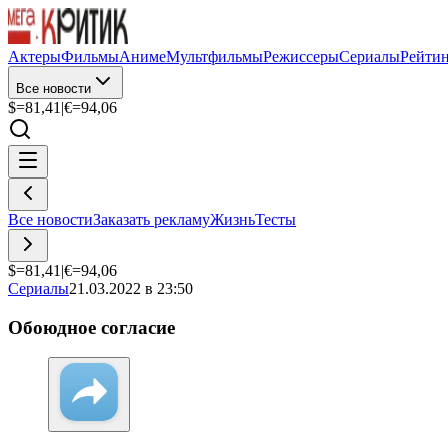
Актеры
Фильмы
Аниме
Мультфильмы
Режиссеры
Сериалы
Рейти
Все новости
$=
81,41
|
€=
94,06
Все новости
Заказать рекламу
Жизнь
Тесты
$=
81,41
|
€=
94,06
Сериалы
21.03.2022 в 23:50
Обоюдное согласие