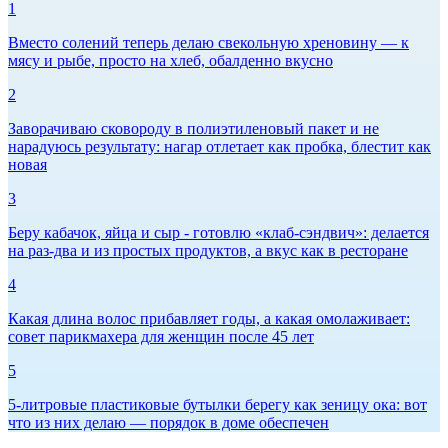
1
Вместо солений теперь делаю свекольную хреновину — к
мясу и рыбе, просто на хлеб, обалденно вкусно
2
Заворачиваю сковороду в полиэтиленовый пакет и не
нарадуюсь результату: нагар отлетает как пробка, блестит как
новая
3
Беру кабачок, яйца и сыр - готовлю «клаб-сэндвич»: делается
на раз-два и из простых продуктов, а вкус как в ресторане
4
Какая длина волос прибавляет годы, а какая омолаживает:
совет парикмахера для женщин после 45 лет
5
5-литровые пластиковые бутылки берегу как зеницу ока: вот
что из них делаю — порядок в доме обеспечен