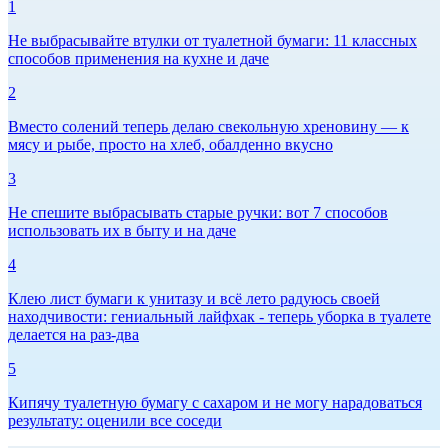
1
Не выбрасывайте втулки от туалетной бумаги: 11 классных
способов применения на кухне и даче
2
Вместо солений теперь делаю свекольную хреновину — к
мясу и рыбе, просто на хлеб, обалденно вкусно
3
Не спешите выбрасывать старые ручки: вот 7 способов
использовать их в быту и на даче
4
Клею лист бумаги к унитазу и всё лето радуюсь своей
находчивости: гениальный лайфхак - теперь уборка в туалете
делается на раз-два
5
Кипячу туалетную бумагу с сахаром и не могу нарадоваться
результату: оценили все соседи