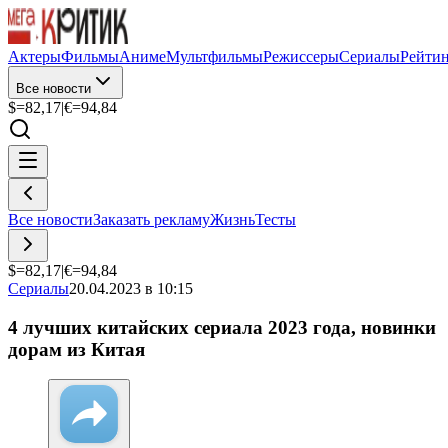
Актеры
Фильмы
Аниме
Мультфильмы
Режиссеры
Сериалы
Рейти
Все новости
$=
82,17
|
€=
94,84
Все новости
Заказать рекламу
Жизнь
Тесты
$=
82,17
|
€=
94,84
Сериалы
20.04.2023 в 10:15
4 лучших китайских сериала 2023 года, новинки
дорам из Китая