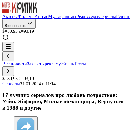
Актеры
Фильмы
Аниме
Мультфильмы
Режиссеры
Сериалы
Рейти
Все новости
$=
80,93
|
€=
93,19
Все новости
Заказать рекламу
Жизнь
Тесты
$=
80,93
|
€=
93,19
Сериалы
31.01.2024 в 11:14
17 лучших сериалов про любовь подростков:
Уэйн, Эйфория, Милые обманщицы, Вернуться
в 1988 и другие