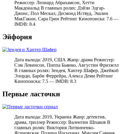
Режиссер: Леонард Абрахамсон, Хетти
Макдональд В главных ролях: Дэйзи Эдгар-
Джонс, Пол Мескал, Десмонд Иствуд, Эшлин
МакГакин, Сара Грин Рейтинг Кинопоиска: 7.6 —
IMDB: 8.4
Эйфория
Дата выхода: 2019, США Жанр: драма Режиссер:
Сэм Левинсон, Пиппа Бьянко, Августин Фриззелл
В главных ролях: Зендея, Хантер Шафер, Джейкоб
Элорди, Барби Феррейра, Алекса Деми Рейтинг
Кинопоиска: 7.5 — IMDB: 8.3
Первые ласточки
Дата выхода: 2019, Украина Жанр: детектив,
драма, триллер Режиссер: Валентин Шпаков В
главных ролях: Виктория Литвиненко-
Ясиновская, Полина Носыхина, Максим Самчик,