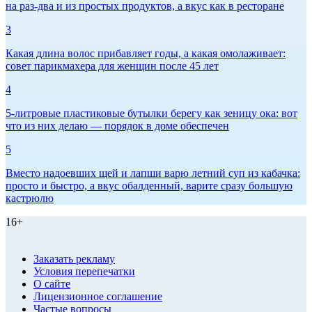
на раз-два и из простых продуктов, а вкус как в ресторане
3
Какая длина волос прибавляет годы, а какая омолаживает:
совет парикмахера для женщин после 45 лет
4
5-литровые пластиковые бутылки берегу как зеницу ока: вот
что из них делаю — порядок в доме обеспечен
5
Вместо надоевших щей и лапши варю летний суп из кабачка:
просто и быстро, а вкус обалденный, варите сразу большую
кастрюлю
16+
Заказать рекламу
Условия перепечатки
О сайте
Лицензионное соглашение
Частые вопросы