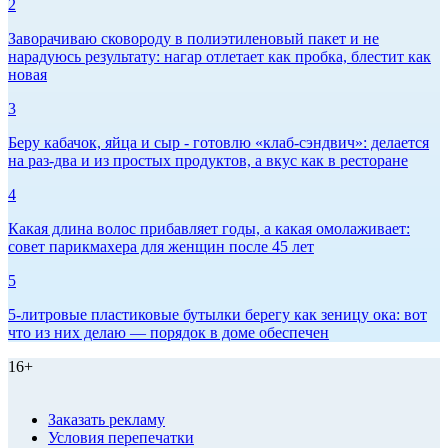
2
Заворачиваю сковороду в полиэтиленовый пакет и не
нарадуюсь результату: нагар отлетает как пробка, блестит как
новая
3
Беру кабачок, яйца и сыр - готовлю «клаб-сэндвич»: делается
на раз-два и из простых продуктов, а вкус как в ресторане
4
Какая длина волос прибавляет годы, а какая омолаживает:
совет парикмахера для женщин после 45 лет
5
5-литровые пластиковые бутылки берегу как зеницу ока: вот
что из них делаю — порядок в доме обеспечен
16+
Заказать рекламу
Условия перепечатки