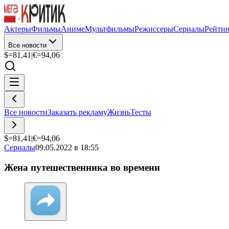
Актеры
Фильмы
Аниме
Мультфильмы
Режиссеры
Сериалы
Рейти
Все новости
$=
81,41
|
€=
94,06
Все новости
Заказать рекламу
Жизнь
Тесты
$=
81,41
|
€=
94,06
Сериалы
09.05.2022 в 18:55
Жена путешественника во времени