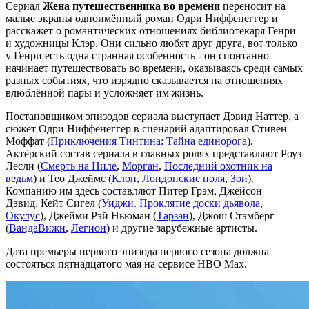
Сериал
Жена путешественника во времени
переносит на
малые экраны одноимённый роман Одри Ниффенеггер и
расскажет о романтических отношениях библиотекаря Генри
и художницы Клэр. Они сильно любят друг друга, вот только
у Генри есть одна странная особенность - он спонтанно
начинает путешествовать во времени, оказываясь среди самых
разных событиях, что изрядно сказывается на отношениях
влюблённой пары и усложняет им жизнь.
Постановщиком эпизодов сериала выступает Дэвид Наттер, а
сюжет Одри Ниффенеггер в сценарий адаптировал Стивен
Моффат (
Приключения Тинтина: Тайна единорога
).
Актёрский состав сериала в главных ролях представляют Роуз
Лесли (
Смерть на Ниле
,
Морган
,
Последний охотник на
ведьм
) и Тео Джеймс (
Клон
,
Лондонские поля
,
Зои
).
Компанию им здесь составляют Питер Грэм, Джейсон
Дэвид, Кейт Сигел (
Уиджи. Проклятие доски дьявола
,
Окулус
), Джейми Рэй Ньюман (
Тарзан
), Джош Стэмберг
(
ВандаВижн
,
Легион
) и другие зарубежные артисты.
Дата премьеры первого эпизода первого сезона должна
состояться пятнадцатого мая на сервисе HBO Max.